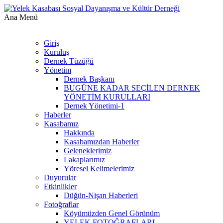
Ana Menü
Giriş
Kuruluş
Dernek Tüzüğü
Yönetim
Dernek Başkanı
BUGÜNE KADAR SEÇİLEN DERNEK
YÖNETİM KURULLARI
Dernek Yönetimi-1
Haberler
Kasabamız
Hakkında
Kasabamızdan Haberler
Geleneklerimiz
Lakaplarımız
Yöresel Kelimelerimiz
Duyurular
Etkinlikler
Düğün-Nişan Haberleri
Fotoğraflar
Köyümüzden Genel Görünüm
YELEK FOTOĞRAFLARI