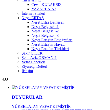
Yazarlarımız
Cevat KULAKSIZ
YAZARLAR-2
İnternet Siteleri
Neşet ERTAŞ
Neşet Ertaş Belgeseli
Neşet Belgeseli-1
Neşet Belgeseli-2
Neşet Belgeseli-3
Neşet Ertaş’ın Fotoğrafları
Neşet Ertaş’ın Hayatı
Neşet Ertaş’ın Türküleri
Şakir ÇİÇEK
Şehit Aziz ORMAN-1
Vefat Haberleri
Ziyaretçi Defteri
İletişim
433
DUYURULAR
YÜKSEL ATAY VEFAT ETMİŞTİR