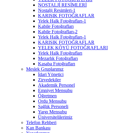
NOSTALJİ RESİMLERİ
Nostalji Resimleri-1
KARIŞIK FOTOĞRAFLAR
Yelek Halk Fotoğrafları-1
Kabile Fotoğrafları
Kabile Fotoğrafları-2
Yelek Halk Fotoğrafları-1
KARIŞIK FOTOĞRAFLAR
YELEK KÖYÜ FOTOĞRAFLARI
Yelek Halk Fotoğrafları
Mezarlık Fotoğrafları
Kasaba Fotoğrafları
Meslek Gruplarımız
İdari Yönetici
Zirvedekiler
Akademik Personel
Emniyet Mensubu
Öğretmen
Ordu Mensubu
Sağlık Personeli
Yargı Mensubu
Üniversitelilerimiz
Telefon Rehberi
Kan Bankası