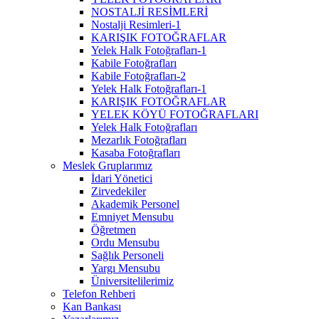
NOSTALJİ RESİMLERİ
Nostalji Resimleri-1
KARIŞIK FOTOĞRAFLAR
Yelek Halk Fotoğrafları-1
Kabile Fotoğrafları
Kabile Fotoğrafları-2
Yelek Halk Fotoğrafları-1
KARIŞIK FOTOĞRAFLAR
YELEK KÖYÜ FOTOĞRAFLARI
Yelek Halk Fotoğrafları
Mezarlık Fotoğrafları
Kasaba Fotoğrafları
Meslek Gruplarımız
İdari Yönetici
Zirvedekiler
Akademik Personel
Emniyet Mensubu
Öğretmen
Ordu Mensubu
Sağlık Personeli
Yargı Mensubu
Üniversitelilerimiz
Telefon Rehberi
Kan Bankası