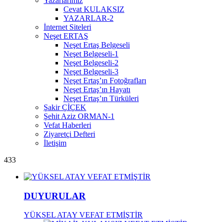
Yazarlarımız
Cevat KULAKSIZ
YAZARLAR-2
İnternet Siteleri
Neşet ERTAŞ
Neşet Ertaş Belgeseli
Neşet Belgeseli-1
Neşet Belgeseli-2
Neşet Belgeseli-3
Neşet Ertaş’ın Fotoğrafları
Neşet Ertaş’ın Hayatı
Neşet Ertaş’ın Türküleri
Şakir ÇİÇEK
Şehit Aziz ORMAN-1
Vefat Haberleri
Ziyaretçi Defteri
İletişim
433
DUYURULAR
YÜKSEL ATAY VEFAT ETMİŞTİR