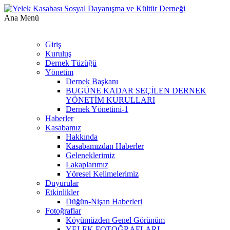
Ana Menü
Giriş
Kuruluş
Dernek Tüzüğü
Yönetim
Dernek Başkanı
BUGÜNE KADAR SEÇİLEN DERNEK
YÖNETİM KURULLARI
Dernek Yönetimi-1
Haberler
Kasabamız
Hakkında
Kasabamızdan Haberler
Geleneklerimiz
Lakaplarımız
Yöresel Kelimelerimiz
Duyurular
Etkinlikler
Düğün-Nişan Haberleri
Fotoğraflar
Köyümüzden Genel Görünüm
YELEK FOTOĞRAFLARI