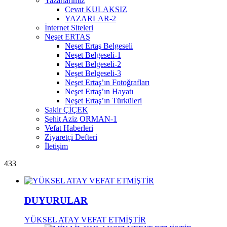
Yazarlarımız
Cevat KULAKSIZ
YAZARLAR-2
İnternet Siteleri
Neşet ERTAŞ
Neşet Ertaş Belgeseli
Neşet Belgeseli-1
Neşet Belgeseli-2
Neşet Belgeseli-3
Neşet Ertaş’ın Fotoğrafları
Neşet Ertaş’ın Hayatı
Neşet Ertaş’ın Türküleri
Şakir ÇİÇEK
Şehit Aziz ORMAN-1
Vefat Haberleri
Ziyaretçi Defteri
İletişim
433
DUYURULAR
YÜKSEL ATAY VEFAT ETMİŞTİR