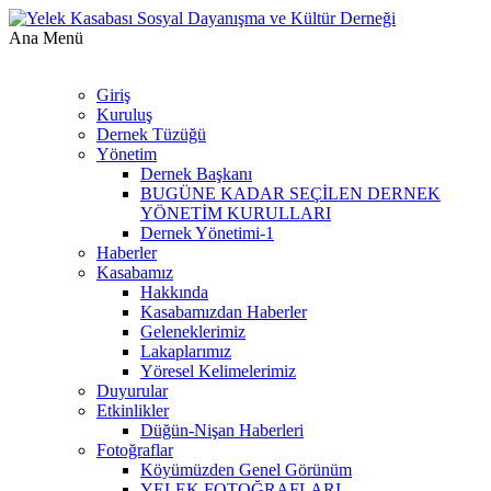
Ana Menü
Giriş
Kuruluş
Dernek Tüzüğü
Yönetim
Dernek Başkanı
BUGÜNE KADAR SEÇİLEN DERNEK
YÖNETİM KURULLARI
Dernek Yönetimi-1
Haberler
Kasabamız
Hakkında
Kasabamızdan Haberler
Geleneklerimiz
Lakaplarımız
Yöresel Kelimelerimiz
Duyurular
Etkinlikler
Düğün-Nişan Haberleri
Fotoğraflar
Köyümüzden Genel Görünüm
YELEK FOTOĞRAFLARI