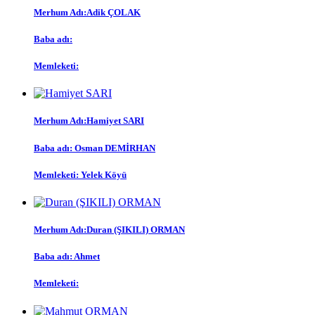
Merhum Adı:Adik ÇOLAK
Baba adı:
Memleketi:
Merhum Adı:Hamiyet SARI
Baba adı: Osman DEMİRHAN
Memleketi: Yelek Köyü
Merhum Adı:Duran (ŞIKILI) ORMAN
Baba adı: Ahmet
Memleketi: