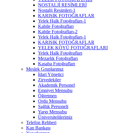
NOSTALJİ RESİMLERİ
Nostalji Resimleri-1
KARIŞIK FOTOĞRAFLAR
Yelek Halk Fotoğrafları-1
Kabile Fotoğrafları
Kabile Fotoğrafları-2
Yelek Halk Fotoğrafları-1
KARIŞIK FOTOĞRAFLAR
YELEK KÖYÜ FOTOĞRAFLARI
Yelek Halk Fotoğrafları
Mezarlık Fotoğrafları
Kasaba Fotoğrafları
Meslek Gruplarımız
İdari Yönetici
Zirvedekiler
Akademik Personel
Emniyet Mensubu
Öğretmen
Ordu Mensubu
Sağlık Personeli
Yargı Mensubu
Üniversitelilerimiz
Telefon Rehberi
Kan Bankası