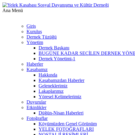
Ana Menü
Giriş
Kuruluş
Dernek Tüzüğü
Yönetim
Dernek Başkanı
BUGÜNE KADAR SEÇİLEN DERNEK YÖN
Dernek Yönetimi-1
Haberler
Kasabamız
Hakkında
Kasabamızdan Haberler
Geleneklerimiz
Lakaplarımız
Yöresel Kelimelerimiz
Duyurular
Etkinlikler
Düğün-Nişan Haberleri
Fotoğraflar
Köyümüzden Genel Görünüm
YELEK FOTOĞRAFLARI
NOSTALJİ RESİMLERİ