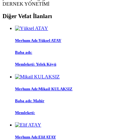
DERNEK YÖNETİMİ
Diğer Vefat İlanları
Merhum Adı:Yüksel ATAY
Baba adı:
Memleketi: Yelek Köyü
Merhum Adı:Mikail KULAKSIZ
Baba adı: Mahir
Memleketi:
Merhum Adı:Elif ATAY