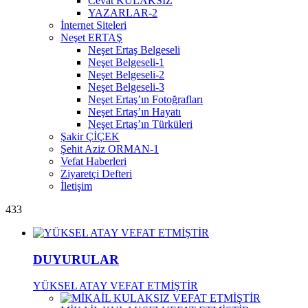
Cevat KULAKSIZ
YAZARLAR-2
İnternet Siteleri
Neşet ERTAŞ
Neşet Ertaş Belgeseli
Neşet Belgeseli-1
Neşet Belgeseli-2
Neşet Belgeseli-3
Neşet Ertaş’ın Fotoğrafları
Neşet Ertaş’ın Hayatı
Neşet Ertaş’ın Türküleri
Şakir ÇİÇEK
Şehit Aziz ORMAN-1
Vefat Haberleri
Ziyaretçi Defteri
İletişim
433
DUYURULAR
YÜKSEL ATAY VEFAT ETMİŞTİR