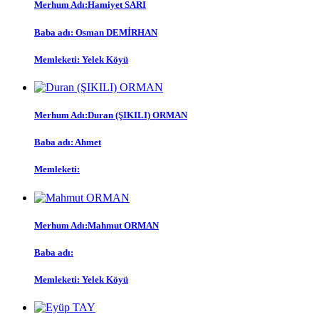
Merhum Adı:Hamiyet SARI
Baba adı: Osman DEMİRHAN
Memleketi: Yelek Köyü
Merhum Adı:Duran (ŞIKILI) ORMAN
Baba adı: Ahmet
Memleketi:
Merhum Adı:Mahmut ORMAN
Baba adı:
Memleketi: Yelek Köyü