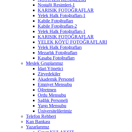
Nostalji Resimleri-1
KARIŞIK FOTOĞRAFLAR
Yelek Halk Fotoğrafları-1
Kabile Fotoğrafları
Kabile Fotoğrafları-2
Yelek Halk Fotoğrafları-1
KARIŞIK FOTOĞRAFLAR
YELEK KÖYÜ FOTOĞRAFLARI
Yelek Halk Fotoğrafları
Mezarlık Fotoğrafları
Kasaba Fotoğrafları
Meslek Gruplarımız
İdari Yönetici
Zirvedekiler
Akademik Personel
Emniyet Mensubu
Öğretmen
Ordu Mensubu
Sağlık Personeli
Yargı Mensubu
Üniversitelilerimiz
Telefon Rehberi
Kan Bankası
Yazarlarımız