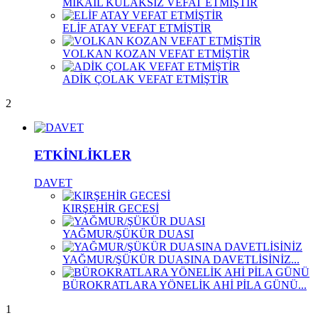
MİKAİL KULAKSIZ VEFAT ETMİŞTİR
ELİF ATAY VEFAT ETMİŞTİR
VOLKAN KOZAN VEFAT ETMİŞTİR
ADİK ÇOLAK VEFAT ETMİŞTİR
2
ETKİNLİKLER
DAVET
KIRŞEHİR GECESİ
YAĞMUR/ŞÜKÜR DUASI
YAĞMUR/ŞÜKÜR DUASINA DAVETLİSİNİZ...
BÜROKRATLARA YÖNELİK AHİ PİLA GÜNÜ...
1