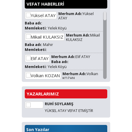
VEFAT HABERLERİ
Merhum Adı:
Yüksel
ATAY
Baba adı:
Memleketi:
Yelek Köyü
Merhum Adı:
Mikail
KULAKSIZ
Baba adı:
Mahir
Memleketi:
Merhum Adı:
Elif ATAY
Baba adı:
Memleketi:
Yelek Köyü
Merhum Adı:
Volkan
KOZAN
Baba adı:
Uğur KOZAN
Memleketi:
Yelek Köyü
YAZARLARIMIZ
Merhum Adı:
Adik ÇOLAK
Baba adı:
RUHİ SOYLAMIŞ
Memleketi:
YÜKSEL ATAY VEFAT ETMİŞTİR
Merhum Adı:
Hamiyet
SARI
Baba adı:
Osman DEMİRHAN
Memleketi:
Yelek Köyü
Son Yazılar