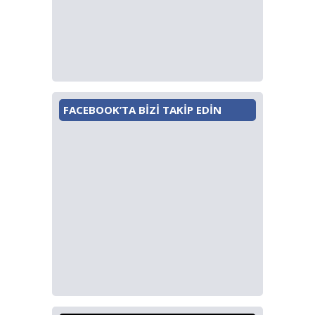
FACEBOOK’TA BİZİ TAKİP EDİN