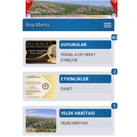
Ana Menü
433
DUYURULAR
YÜKSEL ATAY VEFAT
ETMİŞTİR
2
ETKİNLİKLER
DAVET
1
YELEK HARİTASI
YELEK HARİTASI