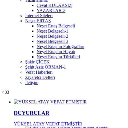
Yazarlarımız
Cevat KULAKSIZ
YAZARLAR-2
İnternet Siteleri
Neşet ERTAŞ
Neşet Ertaş Belgeseli
Neşet Belgeseli-1
Neşet Belgeseli-2
Neşet Belgeseli-3
Neşet Ertaş’ın Fotoğrafları
Neşet Ertaş’ın Hayatı
Neşet Ertaş’ın Türküleri
Şakir ÇİÇEK
Şehit Aziz ORMAN-1
Vefat Haberleri
Ziyaretçi Defteri
İletişim
433
DUYURULAR
YÜKSEL ATAY VEFAT ETMİŞTİR