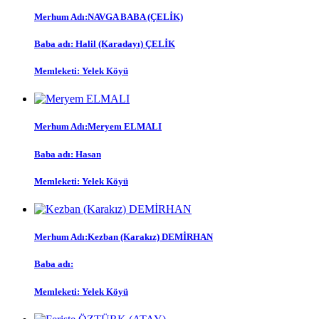
Merhum Adı:
NAVGA BABA (ÇELİK)
Baba adı:
Halil (Karadayı) ÇELİK
Memleketi:
Yelek Köyü
Merhum Adı:
Meryem ELMALI
Baba adı:
Hasan
Memleketi:
Yelek Köyü
Merhum Adı:
Kezban (Karakız) DEMİRHAN
Baba adı:
Memleketi:
Yelek Köyü