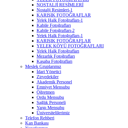
NOSTALJİ RESİMLERİ
Nostalji Resimleri-1
KARIŞIK FOTOĞRAFLAR
Yelek Halk Fotoğrafları-1
Kabile Fotoğrafları
Kabile Fotoğrafları-2
Yelek Halk Fotoğrafları-1
KARIŞIK FOTOĞRAFLAR
YELEK KÖYÜ FOTOĞRAFLARI
Yelek Halk Fotoğrafları
Mezarlık Fotoğrafları
Kasaba Fotoğrafları
Meslek Gruplarımız
İdari Yönetici
Zirvedekiler
Akademik Personel
Emniyet Mensubu
Öğretmen
Ordu Mensubu
Sağlık Personeli
Yargı Mensubu
Üniversitelilerimiz
Telefon Rehberi
Kan Bankası