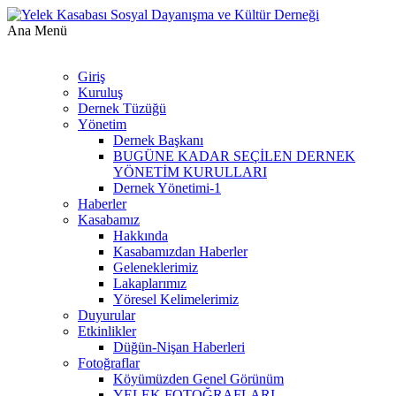
Ana Menü
Giriş
Kuruluş
Dernek Tüzüğü
Yönetim
Dernek Başkanı
BUGÜNE KADAR SEÇİLEN DERNEK
YÖNETİM KURULLARI
Dernek Yönetimi-1
Haberler
Kasabamız
Hakkında
Kasabamızdan Haberler
Geleneklerimiz
Lakaplarımız
Yöresel Kelimelerimiz
Duyurular
Etkinlikler
Düğün-Nişan Haberleri
Fotoğraflar
Köyümüzden Genel Görünüm
YELEK FOTOĞRAFLARI