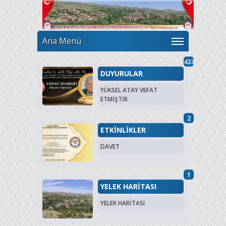
Ana Menü
433
DUYURULAR
YÜKSEL ATAY VEFAT
ETMİŞTİR
2
ETKİNLİKLER
DAVET
1
YELEK HARİTASI
YELEK HARİTASI