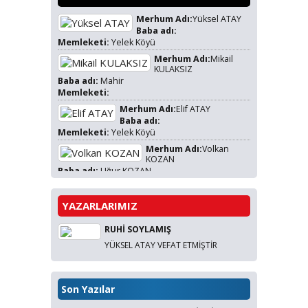
Merhum Adı:
Yüksel ATAY
Baba adı:
Memleketi:
Yelek Köyü
Merhum Adı:
Mikail
KULAKSIZ
Baba adı:
Mahir
Memleketi:
Merhum Adı:
Elif ATAY
Baba adı:
Memleketi:
Yelek Köyü
Merhum Adı:
Volkan
KOZAN
Baba adı:
Uğur KOZAN
Memleketi:
Yelek Köyü
Merhum Adı:
Adik ÇOLAK
YAZARLARIMIZ
Baba adı:
Memleketi:
RUHİ SOYLAMIŞ
Merhum Adı:
Hamiyet
YÜKSEL ATAY VEFAT ETMİŞTİR
SARI
Baba adı:
Osman DEMİRHAN
Memleketi:
Yelek Köyü
Son Yazılar
Merhum
Adı:
Duran