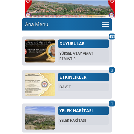
Ana Menü
433
DUYURULAR
YÜKSEL ATAY VEFAT
ETMİŞTİR
2
ETKİNLİKLER
DAVET
1
YELEK HARİTASI
YELEK HARİTASI