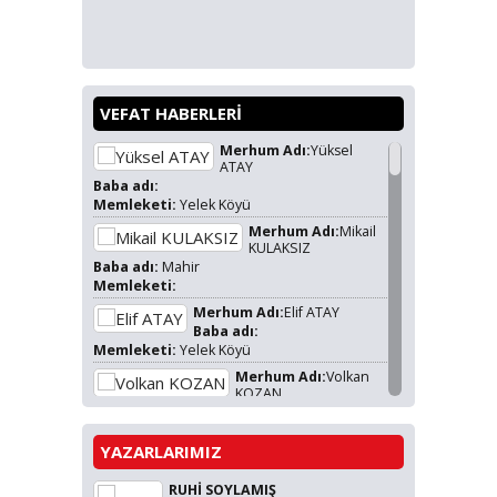
VEFAT HABERLERİ
Merhum Adı:
Yüksel
ATAY
Baba adı:
Memleketi:
Yelek Köyü
Merhum Adı:
Mikail
KULAKSIZ
Baba adı:
Mahir
Memleketi:
Merhum Adı:
Elif ATAY
Baba adı:
Memleketi:
Yelek Köyü
Merhum Adı:
Volkan
KOZAN
Baba adı:
Uğur KOZAN
Memleketi:
Yelek Köyü
YAZARLARIMIZ
Merhum Adı:
Adik ÇOLAK
Baba adı:
RUHİ SOYLAMIŞ
Memleketi: