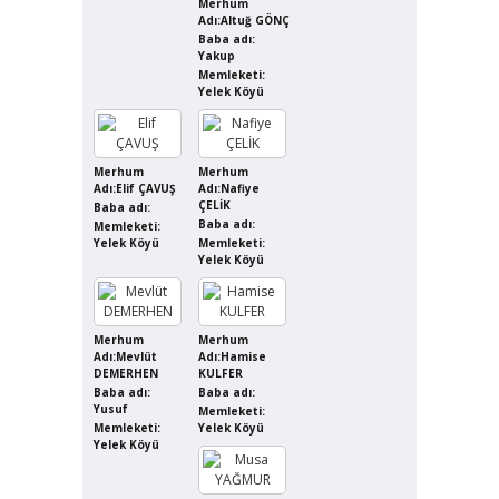
Merhum
Adı:Altuğ GÖNÇ
Baba adı:
Yakup
Memleketi:
Yelek Köyü
Merhum
Merhum
Adı:Elif ÇAVUŞ
Adı:Nafiye
ÇELİK
Baba adı:
Baba adı:
Memleketi:
Yelek Köyü
Memleketi:
Yelek Köyü
Merhum
Merhum
Adı:Mevlüt
Adı:Hamise
DEMERHEN
KULFER
Baba adı:
Baba adı:
Yusuf
Memleketi:
Memleketi:
Yelek Köyü
Yelek Köyü