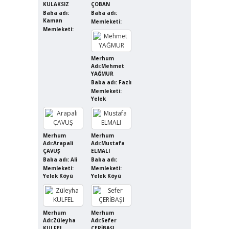
KULAKSIZ
ÇOBAN
Baba adı:
Baba adı:
Kaman
Memleketi:
Memleketi:
Merhum
Adı:Mehmet
YAĞMUR
Baba adı: Fazlı
Memleketi:
Yelek
Merhum
Merhum
Adı:Arapali
Adı:Mustafa
ÇAVUŞ
ELMALI
Baba adı: Ali
Baba adı:
Memleketi:
Memleketi:
Yelek Köyü
Yelek Köyü
Merhum
Merhum
Adı:Züleyha
Adı:Sefer
KULFEL
ÇERİBAŞI