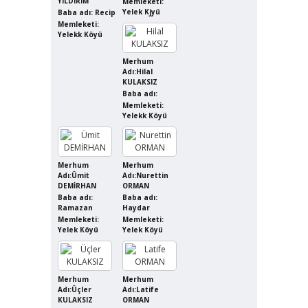
YILDIRIM
Memleketi:
Yelek Kjyü
Baba adı: Recip
Memleketi:
Yelekk Köyü
Merhum
Adı:Hilal
KULAKSIZ
Baba adı:
Memleketi:
Yelekk Köyü
Merhum
Merhum
Adı:Ümit
Adı:Nurettin
DEMİRHAN
ORMAN
Baba adı:
Baba adı:
Ramazan
Haydar
Memleketi:
Memleketi:
Yelek Köyü
Yelek Köyü
Merhum
Merhum
Adı:Üçler
Adı:Latife
KULAKSIZ
ORMAN