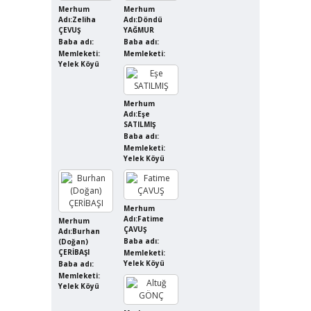
Merhum
Merhum
Adı:Zeliha
Adı:Döndü
ÇEVUŞ
YAĞMUR
Baba adı:
Baba adı:
Memleketi:
Memleketi:
Yelek Köyü
Merhum
Adı:Eşe
SATILMIŞ
Baba adı:
Memleketi:
Yelek Köyü
Merhum
Adı:Fatime
Merhum
ÇAVUŞ
Adı:Burhan
Baba adı:
(Doğan)
ÇERİBAŞI
Memleketi:
Yelek Köyü
Baba adı:
Memleketi:
Yelek Köyü