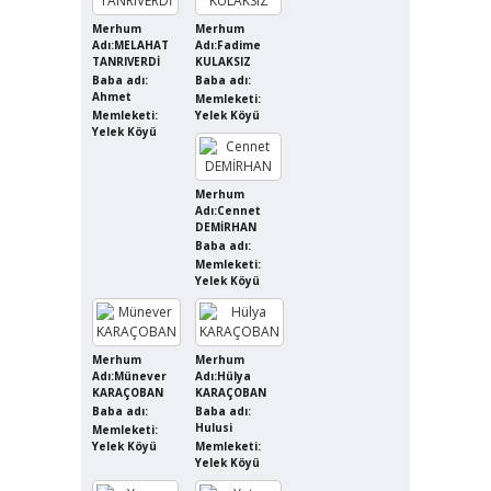
Merhum
Merhum
Adı:MELAHAT
Adı:Fadime
TANRIVERDİ
KULAKSIZ
Baba adı:
Baba adı:
Ahmet
Memleketi:
Memleketi:
Yelek Köyü
Yelek Köyü
Merhum
Adı:Cennet
DEMİRHAN
Baba adı:
Memleketi:
Yelek Köyü
Merhum
Merhum
Adı:Münever
Adı:Hülya
KARAÇOBAN
KARAÇOBAN
Baba adı:
Baba adı:
Hulusi
Memleketi:
Yelek Köyü
Memleketi:
Yelek Köyü