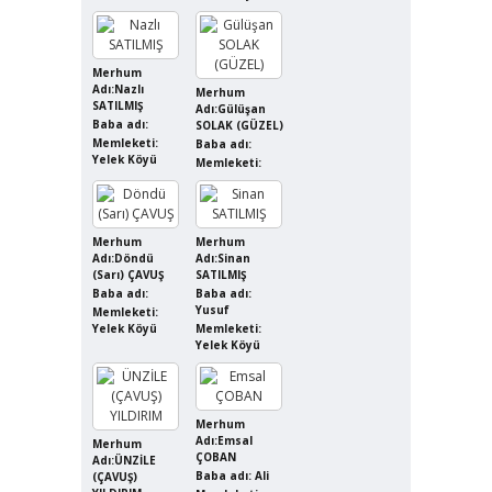
Merhum
Adı:Nazlı
Merhum
SATILMIŞ
Adı:Gülüşan
Baba adı:
SOLAK (GÜZEL)
Memleketi:
Baba adı:
Yelek Köyü
Memleketi:
Merhum
Merhum
Adı:Döndü
Adı:Sinan
(Sarı) ÇAVUŞ
SATILMIŞ
Baba adı:
Baba adı:
Yusuf
Memleketi:
Yelek Köyü
Memleketi:
Yelek Köyü
Merhum
Adı:Emsal
Merhum
ÇOBAN
Adı:ÜNZİLE
Baba adı: Ali
(ÇAVUŞ)