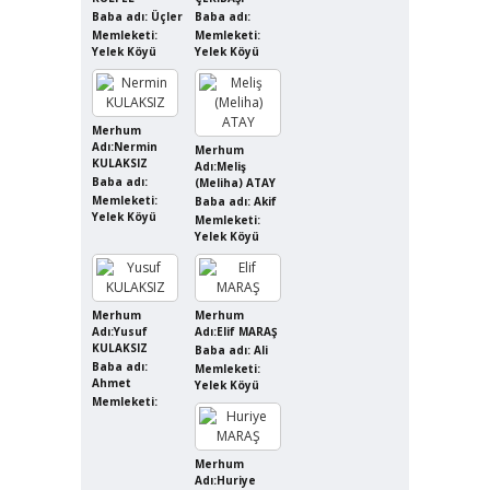
Baba adı: Üçler
Baba adı:
Memleketi:
Memleketi:
Yelek Köyü
Yelek Köyü
Merhum
Adı:Nermin
Merhum
KULAKSIZ
Adı:Meliş
Baba adı:
(Meliha) ATAY
Memleketi:
Baba adı: Akif
Yelek Köyü
Memleketi:
Yelek Köyü
Merhum
Merhum
Adı:Yusuf
Adı:Elif MARAŞ
KULAKSIZ
Baba adı: Ali
Baba adı:
Memleketi:
Ahmet
Yelek Köyü
Memleketi:
Merhum
Adı:Huriye