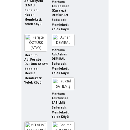
Adı:Meryem
Merhum
ELMALI
Adı:Kezban
Baba adı:
(Karakız)
Hasan
DEMİRHAN
Memleketi:
Baba adı:
Yelek Köyü
Memleketi:
Yelek Köyü
Merhum
Adı:Ayhan
Merhum
DEMİRAL
Adı:Ferişte
Baba adı:
ÖZTÜRK (ATAY)
Memleketi:
Baba adı:
Yelek Köyü
Mevlüt
Memleketi:
Yelek Köyü
Merhum
Adı:Yüksel
SATILMIŞ
Baba adı:
Memleketi:
Yelek Köyü