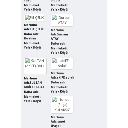
Yusuf
Sıddık
Memleketi:
Memleketi:
Yelek Köyü
Yelek Köyü
Merhum
Adı:Elif ÇELİK
Merhum
Baba adı:
Adı:Dursun
İbrahim
ATAY
Memleketi:
Baba adı:
Yelek Köyü
Memleketi:
Yelek Köyü
Merhum
Adı:aKİFE solak
Merhum
Baba adı:
Adı:SULTAN
(AKİFE) BALLI
Memleketi:
Yelek Köyü
Baba adı:
Memleketi:
Yelek Köyü
Merhum
Adı:İsmet
(Paşa)