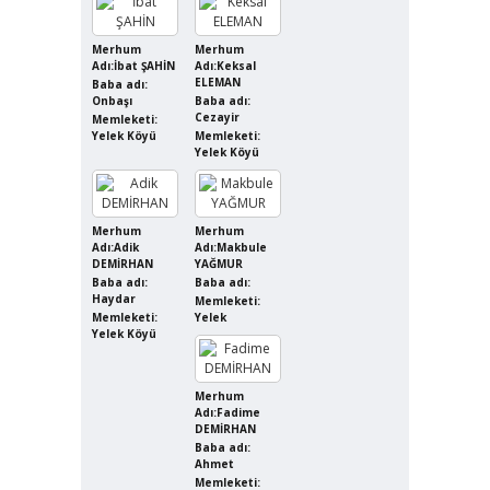
Merhum
Merhum
Adı:İbat ŞAHİN
Adı:Keksal
ELEMAN
Baba adı:
Onbaşı
Baba adı:
Cezayir
Memleketi:
Yelek Köyü
Memleketi:
Yelek Köyü
Merhum
Merhum
Adı:Adik
Adı:Makbule
DEMİRHAN
YAĞMUR
Baba adı:
Baba adı:
Haydar
Memleketi:
Memleketi:
Yelek
Yelek Köyü
Merhum
Adı:Fadime
DEMİRHAN
Baba adı:
Ahmet
Memleketi: