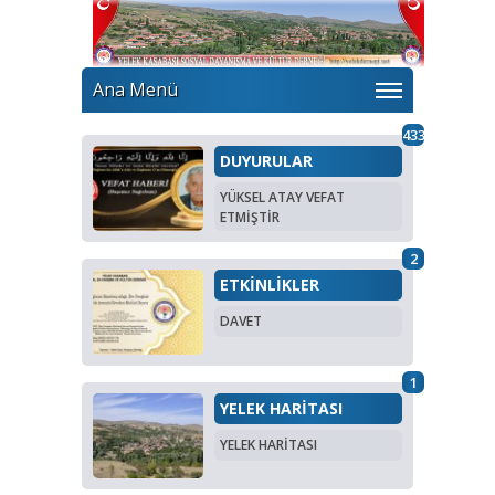
Ana Menü
433
DUYURULAR
YÜKSEL ATAY VEFAT
ETMİŞTİR
2
ETKİNLİKLER
DAVET
1
YELEK HARİTASI
YELEK HARİTASI