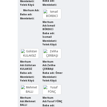
Baba adı:
Memleketi:
Yelek Köyü
Memleketi:
Merhum Adı:
Baba adı:
Memleketi:
Merhum
Adı:İsmail
BÖREKCİ
Baba adı:
İssmail
Memleketi:
Yelek Köyü
Merhum
Merhum
Adı:Gülistan
Adı:Zeliha
KULAKSIZ
ÇERİBAŞI
Baba adı:
Baba adı: Ömer
Memleketi:
Memleketi:
Yelek Köyü
Yelek Köyü
Merhum
Merhum
Adı:Mehmet
Adı:Yusuf FÖNÇ
BALLI
Baba adı: