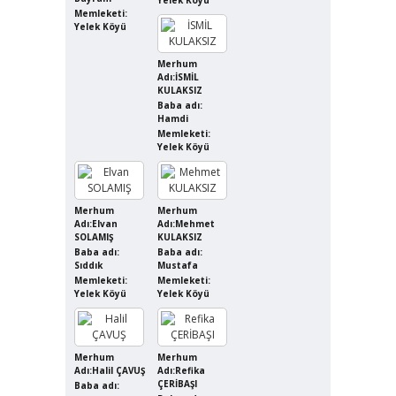
Memleketi:
Yelek Köyü
Merhum
Adı:İSMİL
KULAKSIZ
Baba adı:
Hamdi
Memleketi:
Yelek Köyü
Merhum
Merhum
Adı:Elvan
Adı:Mehmet
SOLAMIŞ
KULAKSIZ
Baba adı:
Baba adı:
Sıddık
Mustafa
Memleketi:
Memleketi:
Yelek Köyü
Yelek Köyü
Merhum
Merhum
Adı:Halil ÇAVUŞ
Adı:Refika
ÇERİBAŞI
Baba adı: