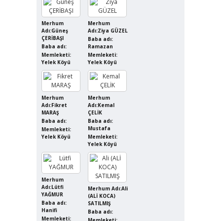
Merhum
Merhum
Adı:Güneş
Adı:Ziya GÜZEL
ÇERİBAŞI
Baba adı:
Baba adı:
Ramazan
Memleketi:
Memleketi:
Yelek Köyü
Yelek Köyü
Merhum
Merhum
Adı:Fikret
Adı:Kemal
MARAŞ
ÇELİK
Baba adı:
Baba adı:
Mustafa
Memleketi:
Yelek Köyü
Memleketi:
Yelek Köyü
Merhum
Adı:Lütfi
Merhum Adı:Ali
YAĞMUR
(ALİ KOCA)
Baba adı:
SATILMIŞ
Hanifi
Baba adı:
Memleketi:
Memleketi: