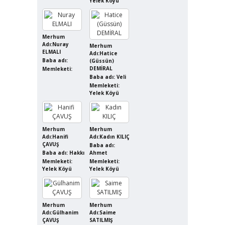
Yelek Köyü
Merhum
Adı:Nuray
Merhum
ELMALI
Adı:Hatice
Baba adı:
(Güssün)
DEMİRAL
Memleketi:
Baba adı: Veli
Memleketi:
Yelek Köyü
Merhum
Merhum
Adı:Hanifi
Adı:Kadın KILIÇ
ÇAVUŞ
Baba adı:
Baba adı: Hakkı
Ahmet
Memleketi:
Memleketi:
Yelek Köyü
Yelek Köyü
Merhum
Merhum
Adı:Gülhanim
Adı:Saime
ÇAVUŞ
SATILMIŞ