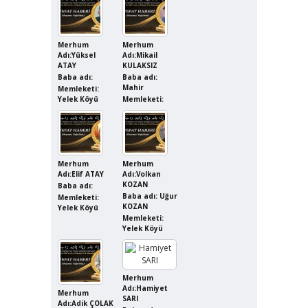
Merhum
Merhum
Adı:Yüksel
Adı:Mikail
ATAY
KULAKSIZ
Baba adı:
Baba adı:
Mahir
Memleketi:
Yelek Köyü
Memleketi:
Merhum
Merhum
Adı:Elif ATAY
Adı:Volkan
KOZAN
Baba adı:
Baba adı: Uğur
Memleketi:
KOZAN
Yelek Köyü
Memleketi:
Yelek Köyü
Merhum
Adı:Hamiyet
Merhum
SARI
Adı:Adik ÇOLAK