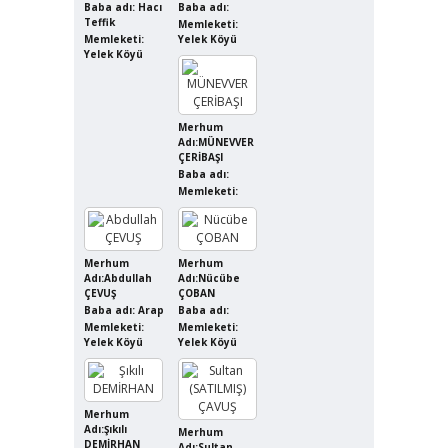
Baba adı: Hacı
Baba adı:
Teffik
Memleketi:
Memleketi:
Yelek Köyü
Yelek Köyü
Merhum
Adı:MÜNEVVER
ÇERİBAŞI
Baba adı:
Memleketi:
Merhum
Merhum
Adı:Abdullah
Adı:Nücübe
ÇEVUŞ
ÇOBAN
Baba adı: Arap
Baba adı:
Memleketi:
Memleketi:
Yelek Köyü
Yelek Köyü
Merhum
Adı:Şıkılı
Merhum
DEMİRHAN
Adı:Sultan