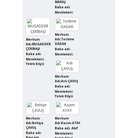
MARAŞ
Baba adı:
Memleketi:
Merhum
Adı:Teslime
Merhum
DADAK
Adı:MUGADDER
ÇERİBAŞI
Baba adı:
Baba adı:
Memleketi:
Memleketi:
Yelek Köyü
Merhum
Adı:Aslı ÇAVUŞ
Baba adı:
Memleketi:
Yelek Köyü
Merhum
Merhum
Adı:Behiye
Adı:Kazım ATAY
ÇAVUŞ
Baba adı: Akif
Baba adı:
Memleketi:
Bayram
Yelek Köyü