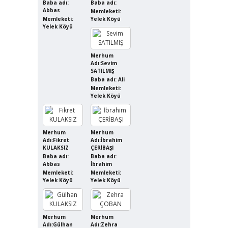
Baba adı:
Baba adı:
Abbas
Memleketi:
Memleketi:
Yelek Köyü
Yelek Köyü
Merhum
Adı:Sevim
SATILMIŞ
Baba adı: Ali
Memleketi:
Yelek Köyü
Merhum
Merhum
Adı:Fikret
Adı:İbrahim
KULAKSIZ
ÇERİBAŞI
Baba adı:
Baba adı:
Abbas
İbrahim
Memleketi:
Memleketi:
Yelek Köyü
Yelek Köyü
Merhum
Merhum
Adı:Gülhan
Adı:Zehra