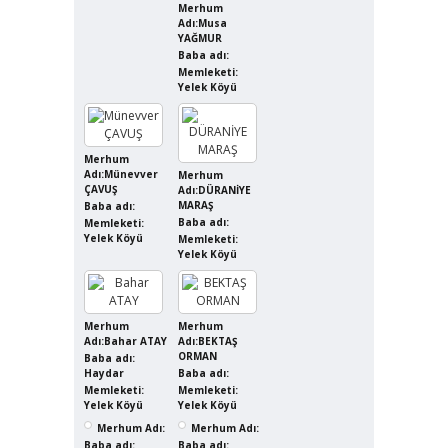
Merhum
Adı:Musa
YAĞMUR
Baba adı:
Memleketi:
Yelek Köyü
Merhum
Adı:Münevver
Merhum
ÇAVUŞ
Adı:DÜRANİYE
MARAŞ
Baba adı:
Baba adı:
Memleketi:
Yelek Köyü
Memleketi:
Yelek Köyü
Merhum
Merhum
Adı:Bahar ATAY
Adı:BEKTAŞ
ORMAN
Baba adı:
Haydar
Baba adı:
Memleketi:
Memleketi:
Yelek Köyü
Yelek Köyü
Merhum Adı:
Merhum Adı:
Baba adı:
Baba adı: