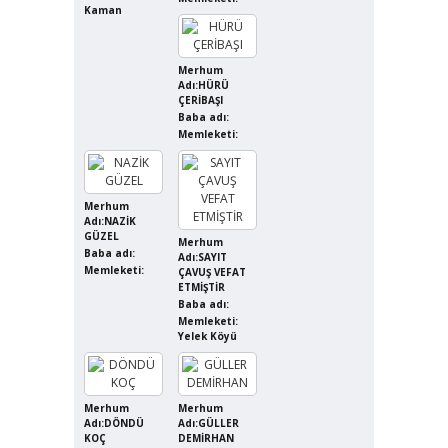
Kaman
Merhum
Adı:HÜRÜ
ÇERİBAŞI
Baba adı:
Memleketi:
Merhum
Adı:NAZİK
GÜZEL
Merhum
Baba adı:
Adı:SAYIT
Memleketi:
ÇAVUŞ VEFAT
ETMİŞTİR
Baba adı:
Memleketi:
Yelek Köyü
Merhum
Merhum
Adı:DÖNDÜ
Adı:GÜLLER
KOÇ
DEMİRHAN