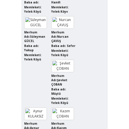
Baba adı:
Hanifi
Memleketi:
Memleketi:
Yelek Köyü
Yelek Köyv
Merhum
Merhum
Adı:Süleyman
Adı:Nurcan
GÜCEL
ÇAVUŞ
Baba adı:
Baba adı: Sefer
Yakup
Memleketi:
Memleketi:
Yelek Köyü
Yelek Köyü
Merhum
Adı:Şevket
ÇOBAN
Baba adı:
Müştü
Memleketi:
Yelek Köyü
Merhum
Merhum
Adı:Aynur
Adı:Kazım