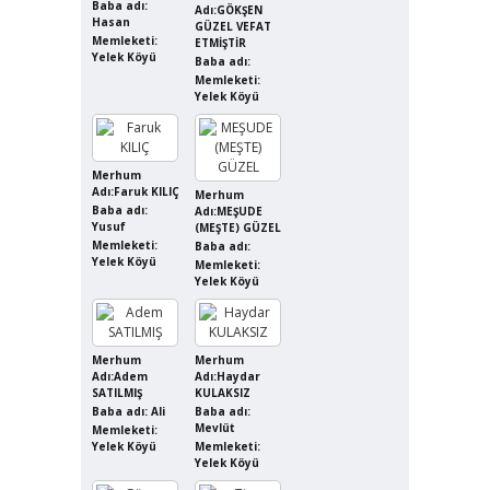
Baba adı:
Adı:GÖKŞEN
Hasan
GÜZEL VEFAT
Memleketi:
ETMİŞTİR
Yelek Köyü
Baba adı:
Memleketi:
Yelek Köyü
Merhum
Adı:Faruk KILIÇ
Merhum
Baba adı:
Adı:MEŞUDE
Yusuf
(MEŞTE) GÜZEL
Memleketi:
Baba adı:
Yelek Köyü
Memleketi:
Yelek Köyü
Merhum
Merhum
Adı:Adem
Adı:Haydar
SATILMIŞ
KULAKSIZ
Baba adı: Ali
Baba adı:
Mevlüt
Memleketi:
Yelek Köyü
Memleketi:
Yelek Köyü