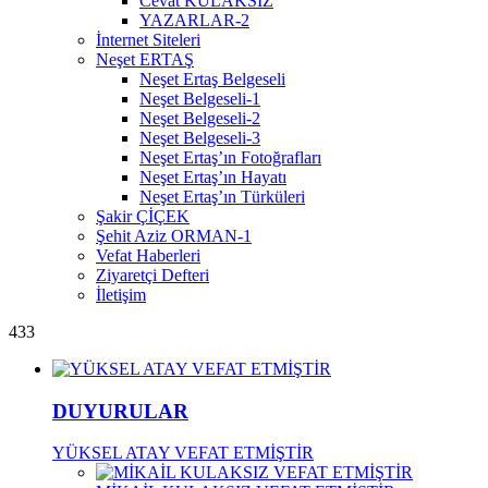
Cevat KULAKSIZ
YAZARLAR-2
İnternet Siteleri
Neşet ERTAŞ
Neşet Ertaş Belgeseli
Neşet Belgeseli-1
Neşet Belgeseli-2
Neşet Belgeseli-3
Neşet Ertaş’ın Fotoğrafları
Neşet Ertaş’ın Hayatı
Neşet Ertaş’ın Türküleri
Şakir ÇİÇEK
Şehit Aziz ORMAN-1
Vefat Haberleri
Ziyaretçi Defteri
İletişim
433
DUYURULAR
YÜKSEL ATAY VEFAT ETMİŞTİR