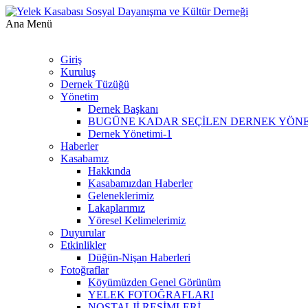
Ana Menü
Giriş
Kuruluş
Dernek Tüzüğü
Yönetim
Dernek Başkanı
BUGÜNE KADAR SEÇİLEN DERNEK YÖN
Dernek Yönetimi-1
Haberler
Kasabamız
Hakkında
Kasabamızdan Haberler
Geleneklerimiz
Lakaplarımız
Yöresel Kelimelerimiz
Duyurular
Etkinlikler
Düğün-Nişan Haberleri
Fotoğraflar
Köyümüzden Genel Görünüm
YELEK FOTOĞRAFLARI
NOSTALJİ RESİMLERİ