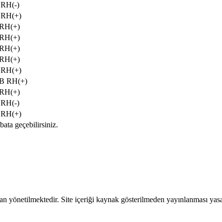
 RH(-)
 RH(+)
 RH(+)
 RH(+)
 RH(+)
 RH(+)
 RH(+)
B RH(+)
 RH(+)
 RH(-)
 RH(+)
bata geçebilirsiniz.
 yönetilmektedir. Site içeriği kaynak gösterilmeden yayınlanması yasa