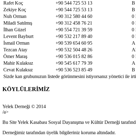
Rafet Koç
+90 544 725 53 13
B
Zekiye Koç
+90 544 725 53 13
B
Nuh Orman
+90 312 580 44 60
0
Miladi Satılmış
+90 312 458 76 21
0
İlhan Güzel
+90 554 721 39 59
0
Levent Bayburt
+90 532 217 89 40
0
İsmail Orman
+90 539 654 60 95
A
Tezcan Atay
+90 532 504 48 26
A
Ömer Maraş
+90 536 015 82 86
0
Mahir Kulaksız
+90 545 617 79 39
A
Cevat Kulaksız
+90 536 523 85 49
B
Sizde kan grubunuzun listede görünmesini istiyorsanız yönetici ile irti
KÖYLÜLERİMİZ
Yelek Derneği © 2014
/a>
Bu Site Yelek Kasabası Sosyal Dayanışma ve Kültür Derneği tarafından
Derneğimiz tarafından üyelik bilgileriniz koruma altındadır.