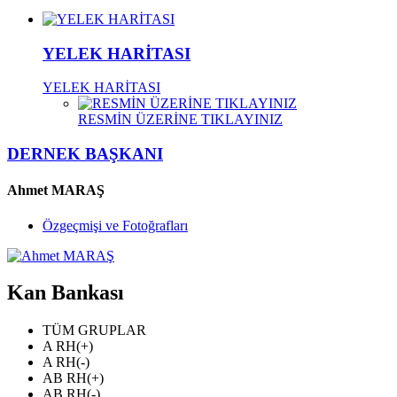
YELEK HARİTASI
YELEK HARİTASI
RESMİN ÜZERİNE TIKLAYINIZ
DERNEK BAŞKANI
Ahmet MARAŞ
Özgeçmişi ve Fotoğrafları
Kan Bankası
TÜM GRUPLAR
A RH(+)
A RH(-)
AB RH(+)
AB RH(-)