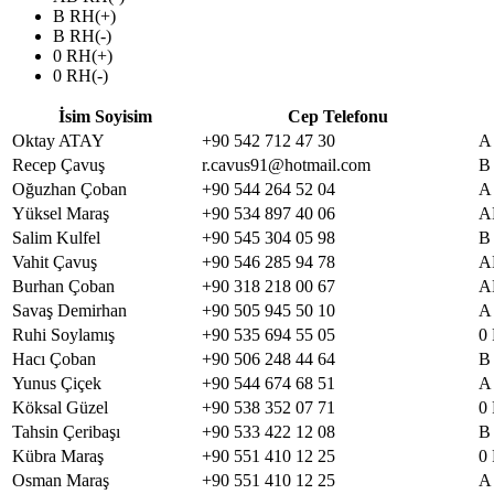
B RH(+)
B RH(-)
0 RH(+)
0 RH(-)
İsim Soyisim
Cep Telefonu
Oktay ATAY
+90 542 712 47 30
A
Recep Çavuş
r.cavus91@hotmail.com
B
Oğuzhan Çoban
+90 544 264 52 04
A
Yüksel Maraş
+90 534 897 40 06
A
Salim Kulfel
+90 545 304 05 98
B
Vahit Çavuş
+90 546 285 94 78
A
Burhan Çoban
+90 318 218 00 67
A
Savaş Demirhan
+90 505 945 50 10
A
Ruhi Soylamış
+90 535 694 55 05
0
Hacı Çoban
+90 506 248 44 64
B
Yunus Çiçek
+90 544 674 68 51
A
Köksal Güzel
+90 538 352 07 71
0
Tahsin Çeribaşı
+90 533 422 12 08
B
Kübra Maraş
+90 551 410 12 25
0
Osman Maraş
+90 551 410 12 25
A