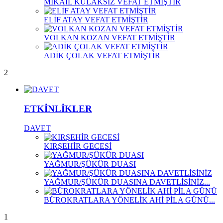
MİKAİL KULAKSIZ VEFAT ETMİŞTİR
ELİF ATAY VEFAT ETMİŞTİR
VOLKAN KOZAN VEFAT ETMİŞTİR
ADİK ÇOLAK VEFAT ETMİŞTİR
2
ETKİNLİKLER
DAVET
KIRŞEHİR GECESİ
YAĞMUR/ŞÜKÜR DUASI
YAĞMUR/ŞÜKÜR DUASINA DAVETLİSİNİZ...
BÜROKRATLARA YÖNELİK AHİ PİLA GÜNÜ...
1