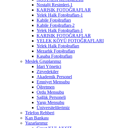
Nostalji Resimleri-1
KARIŞIK FOTOĞRAFLAR
Yelek Halk Fotoğrafları-1
Kabile Fotoğrafları
Kabile Fotoğrafları-2
Yelek Halk Fotoğrafları-1
KARIŞIK FOTOĞRAFLAR
YELEK KÖYÜ FOTOĞRAFLARI
Yelek Halk Fotoğrafları
Mezarlık Fotoğrafları
Kasaba Fotoğrafları
Meslek Gruplarımız
İdari Yönetici
Zirvedekiler
Akademik Personel
Emniyet Mensubu
Öğretmen
Ordu Mensubu
Sağlık Personeli
Yargı Mensubu
Üniversitelilerimiz
Telefon Rehberi
Kan Bankası
Yazarlarımız