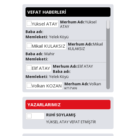
VEFAT HABERLERİ
Merhum Adı:
Yüksel
ATAY
Baba adı:
Memleketi:
Yelek Köyü
Merhum Adı:
Mikail
KULAKSIZ
Baba adı:
Mahir
Memleketi:
Merhum Adı:
Elif ATAY
Baba adı:
Memleketi:
Yelek Köyü
Merhum Adı:
Volkan
KOZAN
Baba adı:
Uğur KOZAN
Memleketi:
Yelek Köyü
YAZARLARIMIZ
Merhum Adı:
Adik ÇOLAK
Baba adı:
RUHİ SOYLAMIŞ
Memleketi:
YÜKSEL ATAY VEFAT ETMİŞTİR
Merhum Adı:
Hamiyet
SARI
Baba adı:
Osman DEMİRHAN