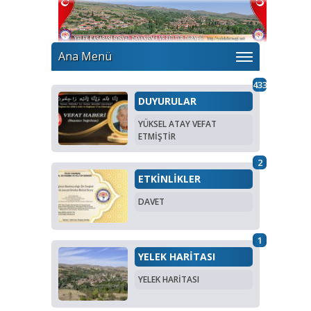
Ana Menü
433
DUYURULAR
YÜKSEL ATAY VEFAT
ETMİŞTİR
2
ETKİNLİKLER
DAVET
1
YELEK HARİTASI
YELEK HARİTASI