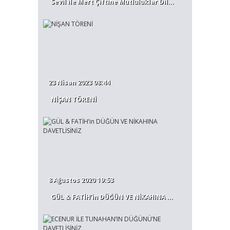
Sevil ile Mert Çiftine Mutluluklar Dil...
23 Nisan 2023 08:44
NİŞAN TÖRENİ
8 Ağustos 2020 19:53
GÜL & FATİH’in DÜĞÜN VE NİKAHINA ...