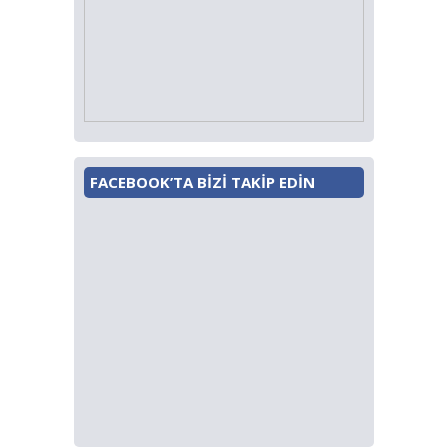
FACEBOOK’TA BİZİ TAKİP EDİN