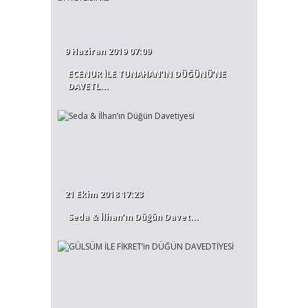
9 Haziran 2019 07:09
ECENUR İLE TUNAHAN’IN DÜĞÜNÜ’NE
DAVETL...
21 Ekim 2018 17:23
Seda & İlhan’ın Düğün Davet...