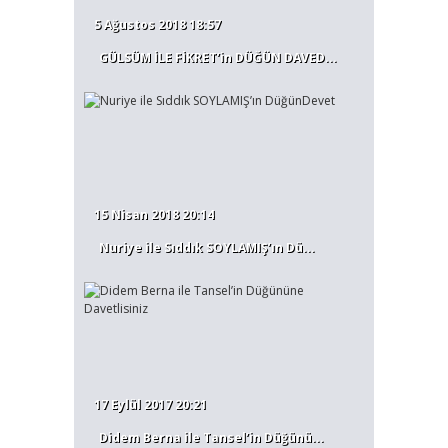
5 Ağustos 2018 18:57
GÜLSÜM İLE FİKRET’in DÜĞÜN DAVED...
15 Nisan 2018 20:14
Nuriye ile Sıddık SOYLAMIŞ’ın Dü...
17 Eylül 2017 20:21
Didem Berna ile Tansel’in Düğünü...