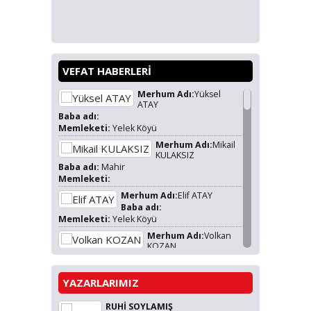
VEFAT HABERLERİ
Merhum Adı:
Yüksel
ATAY
Baba adı:
Memleketi:
Yelek Köyü
Merhum Adı:
Mikail
KULAKSIZ
Baba adı:
Mahir
Memleketi:
Merhum Adı:
Elif ATAY
Baba adı:
Memleketi:
Yelek Köyü
Merhum Adı:
Volkan
KOZAN
Baba adı:
Uğur KOZAN
Memleketi:
Yelek Köyü
YAZARLARIMIZ
Merhum Adı:
Adik ÇOLAK
Baba adı:
RUHİ SOYLAMIŞ
Memleketi: