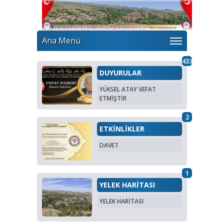
Ana Menü
433
DUYURULAR
YÜKSEL ATAY VEFAT
ETMİŞTİR
2
ETKİNLİKLER
DAVET
1
YELEK HARİTASI
YELEK HARİTASI