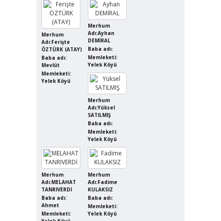
Merhum
Adı:Ayhan
Merhum
DEMİRAL
Adı:Ferişte
Baba adı:
ÖZTÜRK (ATAY)
Memleketi:
Baba adı:
Yelek Köyü
Mevlüt
Memleketi:
Yelek Köyü
Merhum
Adı:Yüksel
SATILMIŞ
Baba adı:
Memleketi:
Yelek Köyü
Merhum
Merhum
Adı:MELAHAT
Adı:Fadime
TANRIVERDİ
KULAKSIZ
Baba adı:
Baba adı:
Ahmet
Memleketi:
Memleketi:
Yelek Köyü
Yelek Köyü