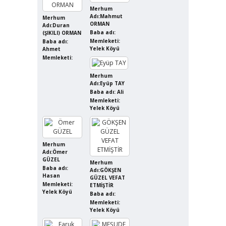
Merhum
Adı:Mahmut
Merhum
ORMAN
Adı:Duran
Baba adı:
(ŞIKILI) ORMAN
Memleketi:
Baba adı:
Yelek Köyü
Ahmet
Memleketi:
Merhum
Adı:Eyüp TAY
Baba adı: Ali
Memleketi:
Yelek Köyü
Merhum
Adı:Ömer
GÜZEL
Merhum
Baba adı:
Adı:GÖKŞEN
Hasan
GÜZEL VEFAT
Memleketi:
ETMİŞTİR
Yelek Köyü
Baba adı:
Memleketi:
Yelek Köyü