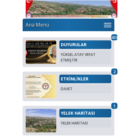
Ana Menü
433
DUYURULAR
YÜKSEL ATAY VEFAT
ETMİŞTİR
2
ETKİNLİKLER
DAVET
1
YELEK HARİTASI
YELEK HARİTASI