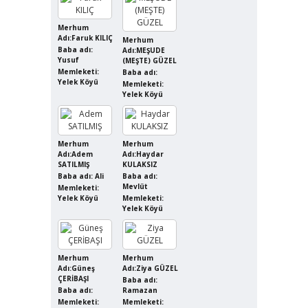
Merhum
Adı:Faruk KILIÇ
Merhum
Baba adı:
Adı:MEŞUDE
Yusuf
(MEŞTE) GÜZEL
Memleketi:
Baba adı:
Yelek Köyü
Memleketi:
Yelek Köyü
Merhum
Merhum
Adı:Adem
Adı:Haydar
SATILMIŞ
KULAKSIZ
Baba adı: Ali
Baba adı:
Mevlüt
Memleketi:
Yelek Köyü
Memleketi:
Yelek Köyü
Merhum
Merhum
Adı:Güneş
Adı:Ziya GÜZEL
ÇERİBAŞI
Baba adı:
Baba adı:
Ramazan
Memleketi:
Memleketi: