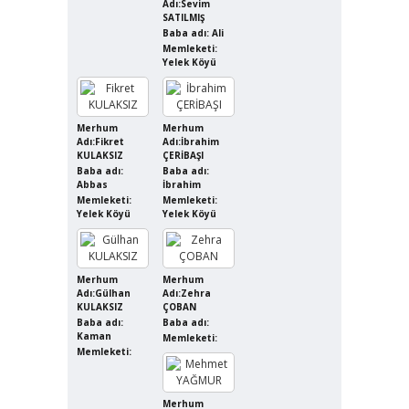
Adı:Sevim
SATILMIŞ
Baba adı: Ali
Memleketi:
Yelek Köyü
Merhum
Merhum
Adı:Fikret
Adı:İbrahim
KULAKSIZ
ÇERİBAŞI
Baba adı:
Baba adı:
Abbas
İbrahim
Memleketi:
Memleketi:
Yelek Köyü
Yelek Köyü
Merhum
Merhum
Adı:Gülhan
Adı:Zehra
KULAKSIZ
ÇOBAN
Baba adı:
Baba adı:
Kaman
Memleketi:
Memleketi:
Merhum