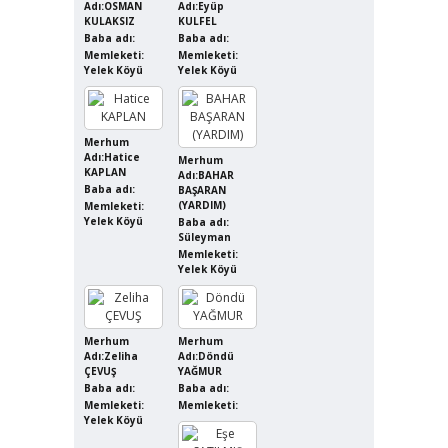
Adı:OSMAN
Adı:Eyüp
KULAKSIZ
KULFEL
Baba adı:
Baba adı:
Memleketi:
Memleketi:
Yelek Köyü
Yelek Köyü
Merhum
Adı:Hatice
Merhum
KAPLAN
Adı:BAHAR
Baba adı:
BAŞARAN
(YARDIM)
Memleketi:
Yelek Köyü
Baba adı:
Süleyman
Memleketi:
Yelek Köyü
Merhum
Merhum
Adı:Zeliha
Adı:Döndü
ÇEVUŞ
YAĞMUR
Baba adı:
Baba adı:
Memleketi:
Memleketi:
Yelek Köyü