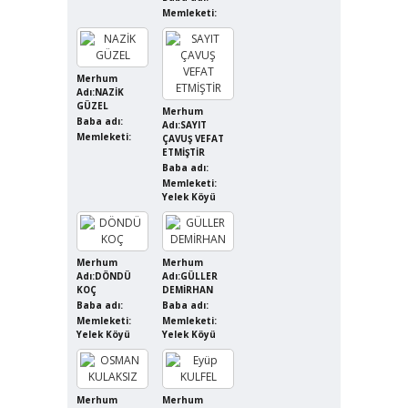
Memleketi:
Merhum
Adı:NAZİK
GÜZEL
Merhum
Baba adı:
Adı:SAYIT
Memleketi:
ÇAVUŞ VEFAT
ETMİŞTİR
Baba adı:
Memleketi:
Yelek Köyü
Merhum
Merhum
Adı:DÖNDÜ
Adı:GÜLLER
KOÇ
DEMİRHAN
Baba adı:
Baba adı:
Memleketi:
Memleketi:
Yelek Köyü
Yelek Köyü
Merhum
Merhum