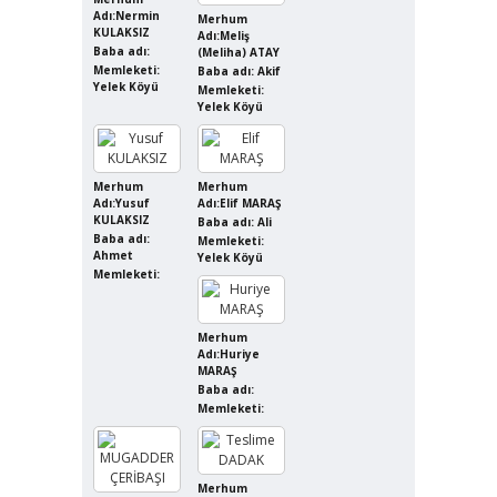
Adı:Nermin
Merhum
KULAKSIZ
Adı:Meliş
Baba adı:
(Meliha) ATAY
Memleketi:
Baba adı: Akif
Yelek Köyü
Memleketi:
Yelek Köyü
Merhum
Merhum
Adı:Yusuf
Adı:Elif MARAŞ
KULAKSIZ
Baba adı: Ali
Baba adı:
Memleketi:
Ahmet
Yelek Köyü
Memleketi:
Merhum
Adı:Huriye
MARAŞ
Baba adı:
Memleketi:
Merhum