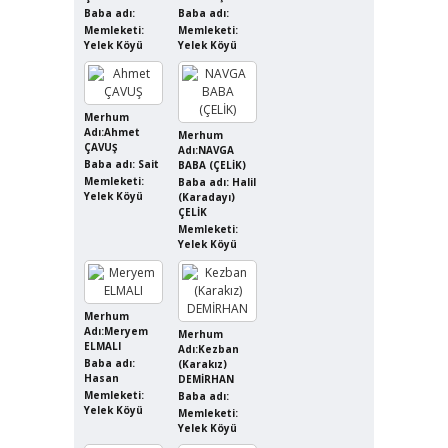
Baba adı:
Baba adı:
Memleketi:
Memleketi:
Yelek Köyü
Yelek Köyü
Merhum
Adı:Ahmet
Merhum
ÇAVUŞ
Adı:NAVGA
Baba adı: Sait
BABA (ÇELİK)
Memleketi:
Baba adı: Halil
Yelek Köyü
(Karadayı)
ÇELİK
Memleketi:
Yelek Köyü
Merhum
Adı:Meryem
Merhum
ELMALI
Adı:Kezban
Baba adı:
(Karakız)
Hasan
DEMİRHAN
Memleketi:
Baba adı:
Yelek Köyü
Memleketi:
Yelek Köyü