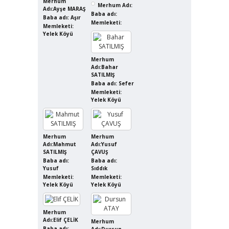
Merhum
Merhum Adı:
Adı:Ayşe MARAŞ
Baba adı:
Baba adı: Aşır
Memleketi:
Memleketi:
Yelek Köyü
Merhum
Adı:Bahar
SATILMIŞ
Baba adı: Sefer
Memleketi:
Yelek Köyü
Merhum
Merhum
Adı:Mahmut
Adı:Yusuf
SATILMIŞ
ÇAVUŞ
Baba adı:
Baba adı:
Yusuf
Sıddık
Memleketi:
Memleketi:
Yelek Köyü
Yelek Köyü
Merhum
Adı:Elif ÇELİK
Merhum
Baba adı:
Adı:Dursun