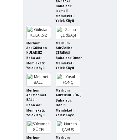
BÖREKCİ
Baba adı:
İssmail
Memleketi:
Yelek Köyü
Merhum
Merhum
Adı:Gülistan
Adı:Zeliha
KULAKSIZ
ÇERİBAŞI
Baba adı:
Baba adı: Ömer
Memleketi:
Memleketi:
Yelek Köyü
Yelek Köyü
Merhum
Merhum
Adı:Mehmet
Adı:Yusuf FÖNÇ
BALLI
Baba adı:
Baba adı:
Hanifi
Memleketi:
Memleketi:
Yelek Köyü
Yelek Köyv
Merhum
Merhum