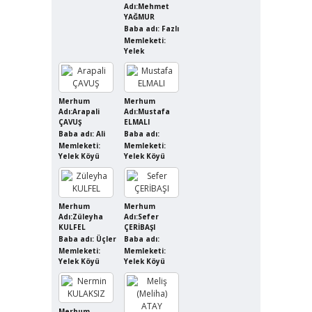
Adı:Mehmet
YAĞMUR
Baba adı: Fazlı
Memleketi:
Yelek
Merhum
Merhum
Adı:Arapali
Adı:Mustafa
ÇAVUŞ
ELMALI
Baba adı: Ali
Baba adı:
Memleketi:
Memleketi:
Yelek Köyü
Yelek Köyü
Merhum
Merhum
Adı:Züleyha
Adı:Sefer
KULFEL
ÇERİBAŞI
Baba adı: Üçler
Baba adı:
Memleketi:
Memleketi:
Yelek Köyü
Yelek Köyü
Merhum