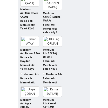
Merhum
Adı:Münevver
Merhum
ÇAVUŞ
Adı:DÜRANİYE
MARAŞ
Baba adı:
Baba adı:
Memleketi:
Yelek Köyü
Memleketi:
Yelek Köyü
Merhum
Merhum
Adı:Bahar ATAY
Adı:BEKTAŞ
ORMAN
Baba adı:
Haydar
Baba adı:
Memleketi:
Memleketi:
Yelek Köyü
Yelek Köyü
Merhum Adı:
Merhum Adı:
Baba adı:
Baba adı:
Memleketi:
Memleketi:
Merhum
Merhum
Adı:Ayşe
Adı:Kemal
ÇOBAN
SATILMIŞ