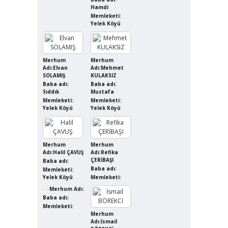
Hamdi
Memleketi:
Yelek Köyü
Merhum
Merhum
Adı:Elvan
Adı:Mehmet
SOLAMIŞ
KULAKSIZ
Baba adı:
Baba adı:
Sıddık
Mustafa
Memleketi:
Memleketi:
Yelek Köyü
Yelek Köyü
Merhum
Merhum
Adı:Halil ÇAVUŞ
Adı:Refika
ÇERİBAŞI
Baba adı:
Baba adı:
Memleketi:
Yelek Köyü
Memleketi:
Merhum Adı:
Baba adı:
Memleketi:
Merhum
Adı:İsmail