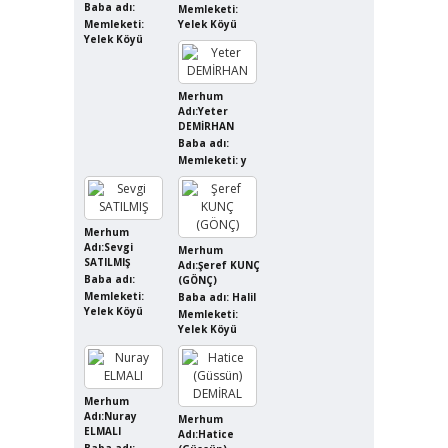
Baba adı:
Memleketi:
Memleketi:
Yelek Köyü
Yelek Köyü
Merhum
Adı:Yeter
DEMİRHAN
Baba adı:
Memleketi: y
Merhum
Adı:Sevgi
Merhum
SATILMIŞ
Adı:Şeref KUNÇ
Baba adı:
(GÖNÇ)
Memleketi:
Baba adı: Halil
Yelek Köyü
Memleketi:
Yelek Köyü
Merhum
Adı:Nuray
Merhum
ELMALI
Adı:Hatice
Baba adı: