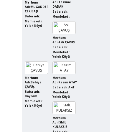
Adı:Teslime
Merhum
DADAK
Adı:MUGADDER
ÇERİBAŞI
Baba adı:
Baba adı:
Memleketi:
Memleketi:
Yelek Köyü
Merhum
Adı:Aslı ÇAVUŞ
Baba adı:
Memleketi:
Yelek Köyü
Merhum
Merhum
Adı:Behiye
Adı:Kazım ATAY
ÇAVUŞ
Baba adı: Akif
Baba adı:
Memleketi:
Bayram
Yelek Köyü
Memleketi:
Yelek Köyü
Merhum
Adı:İSMİL
KULAKSIZ
Baba adı: