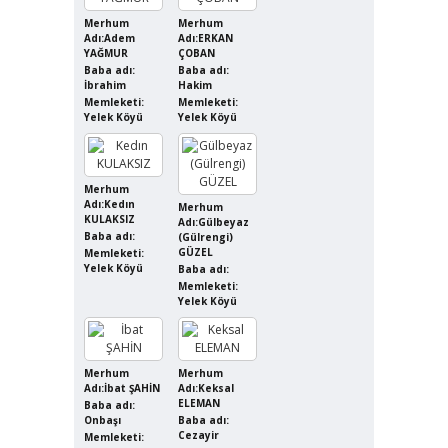
Merhum
Merhum
Adı:Adem
Adı:ERKAN
YAĞMUR
ÇOBAN
Baba adı:
Baba adı:
İbrahim
Hakim
Memleketi:
Memleketi:
Yelek Köyü
Yelek Köyü
Merhum
Adı:Kedın
Merhum
KULAKSIZ
Adı:Gülbeyaz
Baba adı:
(Gülrengi)
GÜZEL
Memleketi:
Yelek Köyü
Baba adı:
Memleketi:
Yelek Köyü
Merhum
Merhum
Adı:İbat ŞAHİN
Adı:Keksal
ELEMAN
Baba adı:
Onbaşı
Baba adı:
Cezayir
Memleketi: