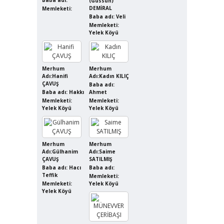
(Güssün)
DEMİRAL
Memleketi:
Baba adı: Veli
Memleketi:
Yelek Köyü
Merhum
Merhum
Adı:Hanifi
Adı:Kadın KILIÇ
ÇAVUŞ
Baba adı:
Baba adı: Hakkı
Ahmet
Memleketi:
Memleketi:
Yelek Köyü
Yelek Köyü
Merhum
Merhum
Adı:Gülhanim
Adı:Saime
ÇAVUŞ
SATILMIŞ
Baba adı: Hacı
Baba adı:
Teffik
Memleketi:
Memleketi:
Yelek Köyü
Yelek Köyü