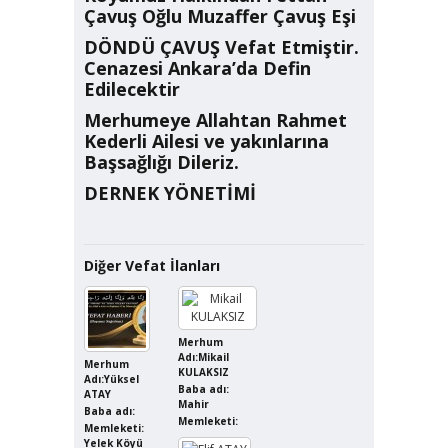
Çavuş Oğlu Muzaffer Çavuş Eşi
DÖNDÜ ÇAVUŞ Vefat Etmiştir.
Cenazesi Ankara’da Defin
Edilecektir
Merhumeye Allahtan Rahmet
Kederli Ailesi ve yakınlarına
Başsağlığı Dileriz.
DERNEK YÖNETİMİ
Diğer Vefat İlanları
Merhum
Adı:Mikail
Merhum
KULAKSIZ
Adı:Yüksel
Baba adı:
ATAY
Mahir
Baba adı:
Memleketi:
Memleketi:
Yelek Köyü