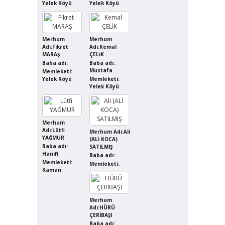
Yelek Köyü
Yelek Köyü
Merhum
Merhum
Adı:Fikret
Adı:Kemal
MARAŞ
ÇELİK
Baba adı:
Baba adı:
Mustafa
Memleketi:
Yelek Köyü
Memleketi:
Yelek Köyü
Merhum
Adı:Lütfi
Merhum Adı:Ali
YAĞMUR
(ALİ KOCA)
Baba adı:
SATILMIŞ
Hanifi
Baba adı:
Memleketi:
Memleketi:
Kaman
Merhum
Adı:HÜRÜ
ÇERİBAŞI
Baba adı: