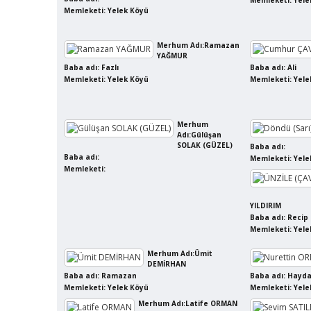
Memleketi: Yele
Memleketi: Yelek Köyü
Merhum Adı:Ramazan
YAĞMUR
Baba adı: Fazlı
Baba adı: Ali
Memleketi: Yelek Köyü
Memleketi: Yele
Merhum
Adı:Gülüşan
SOLAK (GÜZEL)
Baba adı:
Baba adı:
Memleketi: Yele
Memleketi:
YILDIRIM
Baba adı: Recip
Memleketi: Yele
Merhum Adı:Ümit
DEMİRHAN
Baba adı: Ramazan
Baba adı: Hayd
Memleketi: Yelek Köyü
Memleketi: Yele
Merhum Adı:Latife ORMAN