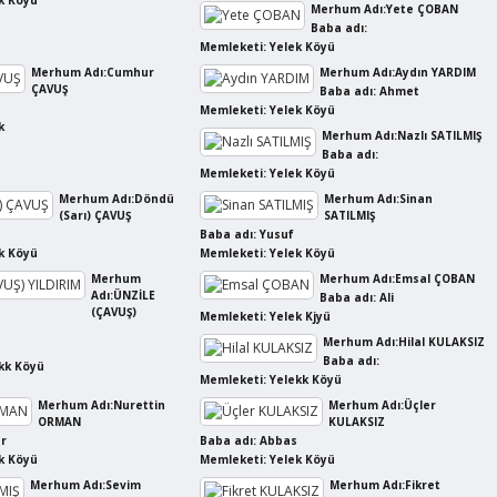
k Köyü
Merhum Adı:Yete ÇOBAN
Baba adı:
Memleketi: Yelek Köyü
Merhum Adı:Cumhur
Merhum Adı:Aydın YARDIM
ÇAVUŞ
Baba adı: Ahmet
Memleketi: Yelek Köyü
k
Merhum Adı:Nazlı SATILMIŞ
Baba adı:
Memleketi: Yelek Köyü
Merhum Adı:Döndü
Merhum Adı:Sinan
(Sarı) ÇAVUŞ
SATILMIŞ
Baba adı: Yusuf
k Köyü
Memleketi: Yelek Köyü
Merhum
Merhum Adı:Emsal ÇOBAN
Adı:ÜNZİLE
Baba adı: Ali
(ÇAVUŞ)
Memleketi: Yelek Kjyü
Merhum Adı:Hilal KULAKSIZ
Baba adı:
kk Köyü
Memleketi: Yelekk Köyü
Merhum Adı:Nurettin
Merhum Adı:Üçler
ORMAN
KULAKSIZ
ar
Baba adı: Abbas
k Köyü
Memleketi: Yelek Köyü
Merhum Adı:Sevim
Merhum Adı:Fikret