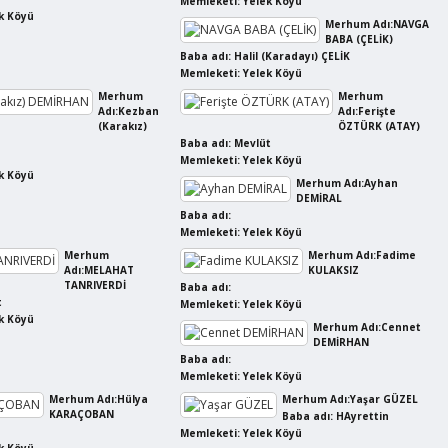
Memleketi: Yelek Köyü
k Köyü
Merhum Adı:NAVGA
BABA (ÇELİK)
Baba adı: Halil (Karadayı) ÇELİK
Memleketi: Yelek Köyü
Merhum
Merhum
Adı:Kezban
Adı:Ferişte
(Karakız)
ÖZTÜRK (ATAY)
Baba adı: Mevlüt
Memleketi: Yelek Köyü
k Köyü
Merhum Adı:Ayhan
DEMİRAL
Baba adı:
Memleketi: Yelek Köyü
Merhum
Merhum Adı:Fadime
Adı:MELAHAT
KULAKSIZ
TANRIVERDİ
Baba adı:
t
Memleketi: Yelek Köyü
k Köyü
Merhum Adı:Cennet
DEMİRHAN
Baba adı:
Memleketi: Yelek Köyü
Merhum Adı:Hülya
Merhum Adı:Yaşar GÜZEL
KARAÇOBAN
Baba adı: HAyrettin
Memleketi: Yelek Köyü