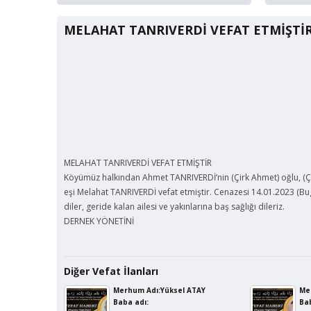
MELAHAT TANRIVERDİ VEFAT ETMİŞTİ
MELAHAT TANRIVERDİ VEFAT ETMİŞTİR
Köyümüz halkından Ahmet TANRIVERDİ’nin (Çirk Ahmet) oğlu, (Ç
eşi Melahat TANRIVERDİ vefat etmiştir. Cenazesi 14.01.2023 (B
diler, geride kalan ailesi ve yakınlarına baş sağlığı dileriz.
DERNEK YÖNETİNİ
Diğer Vefat İlanları
Merhum Adı:Yüksel ATAY
Me
Baba adı:
Bab