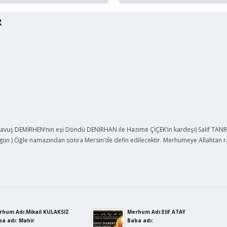
R
avuş DEMİRHEN’nin eşi Döndü DENİRHAN ile Hazime ÇİÇEK’in kardeşi) Salif TANR
ugün ) Öğle namazından sonra Mersin’de defin edilecektir. Merhumeye Allahtan 
rhum Adı:Mikail KULAKSIZ
Merhum Adı:Elif ATAY
a adı: Mahir
Baba adı: