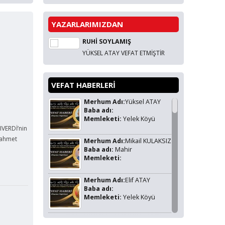
YAZARLARIMIZDAN
RUHİ SOYLAMIŞ
YÜKSEL ATAY VEFAT ETMİŞTİR
VEFAT HABERLERİ
Merhum Adı:
Yüksel ATAY
Baba adı:
Memleketi:
Yelek Köyü
IVERDİ’nin
rahmet
Merhum Adı:
Mikail KULAKSIZ
Baba adı:
Mahir
Memleketi:
Merhum Adı:
Elif ATAY
Baba adı:
Memleketi:
Yelek Köyü
Merhum Adı:
Volkan KOZAN