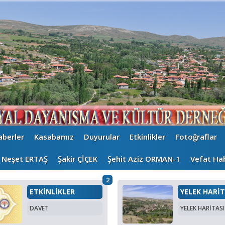
aberler
Kasabamız
Duyurular
Etkinlikler
Fotoğraflar
Neşet ERTAŞ
Şakir ÇİÇEK
Şehit Aziz ORMAN-1
Vefat Hab
2
ETKİNLİKLER
YELEK HARİT
DAVET
YELEK HARİTASI