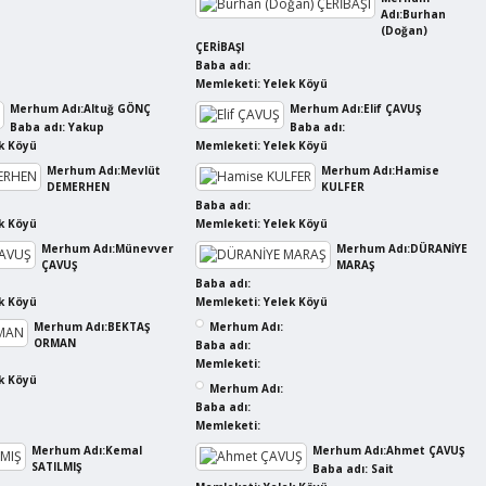
Adı:Burhan
(Doğan)
ÇERİBAŞI
Baba adı:
Memleketi: Yelek Köyü
Merhum Adı:Altuğ GÖNÇ
Merhum Adı:Elif ÇAVUŞ
Baba adı: Yakup
Baba adı:
k Köyü
Memleketi: Yelek Köyü
Merhum Adı:Mevlüt
Merhum Adı:Hamise
DEMERHEN
KULFER
Baba adı:
k Köyü
Memleketi: Yelek Köyü
Merhum Adı:Münevver
Merhum Adı:DÜRANİYE
ÇAVUŞ
MARAŞ
Baba adı:
k Köyü
Memleketi: Yelek Köyü
Merhum Adı:BEKTAŞ
Merhum Adı:
ORMAN
Baba adı:
Memleketi:
k Köyü
Merhum Adı:
Baba adı:
Memleketi:
Merhum Adı:Kemal
Merhum Adı:Ahmet ÇAVUŞ
SATILMIŞ
Baba adı: Sait