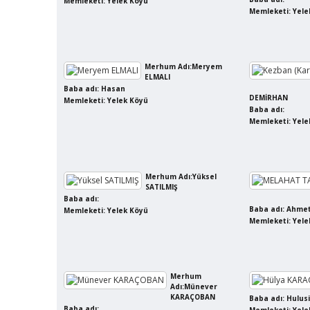
Memleketi: Yelek Köyü
Memleketi: Yele
Merhum Adı:Meryem
ELMALI
Baba adı: Hasan
DEMİRHAN
Memleketi: Yelek Köyü
Baba adı:
Memleketi: Yele
Merhum Adı:Yüksel
SATILMIŞ
Baba adı:
Baba adı: Ahme
Memleketi: Yelek Köyü
Memleketi: Yele
Merhum
Adı:Münever
KARAÇOBAN
Baba adı: Hulusi
Baba adı: