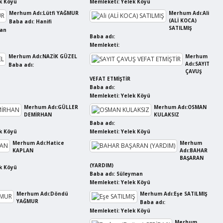
k Köyü
Memleketi: Yelek Köyü
Merhum Adı:Lütfi YAĞMUR
Merhum Adı:Ali
(ALİ KOCA)
Baba adı: Hanifi
SATILMIŞ
man
Baba adı:
Memleketi:
Merhum Adı:NAZİK GÜZEL
Merhum
Adı:SAYIT
Baba adı:
ÇAVUŞ
VEFAT ETMİŞTİR
Baba adı:
Memleketi: Yelek Köyü
Merhum Adı:GÜLLER
Merhum Adı:OSMAN
DEMİRHAN
KULAKSIZ
Baba adı:
k Köyü
Memleketi: Yelek Köyü
Merhum Adı:Hatice
Merhum
KAPLAN
Adı:BAHAR
BAŞARAN
(YARDIM)
k Köyü
Baba adı: Süleyman
Memleketi: Yelek Köyü
Merhum Adı:Döndü
Merhum Adı:Eşe SATILMIŞ
YAĞMUR
Baba adı:
Memleketi: Yelek Köyü
Merhum