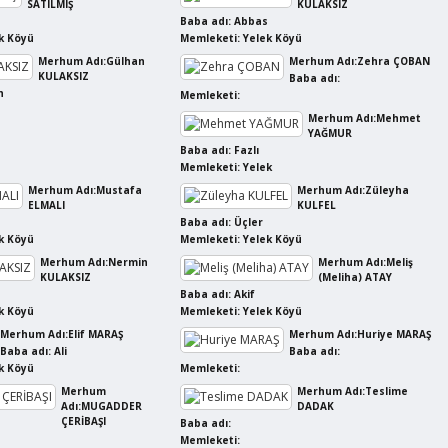
SATILMIŞ
KULAKSIZ
Baba adı: Abbas
k Köyü
Memleketi: Yelek Köyü
Merhum Adı:Gülhan
Merhum Adı:Zehra ÇOBAN
KULAKSIZ
Baba adı:
n
Memleketi:
Merhum Adı:Mehmet
YAĞMUR
Baba adı: Fazlı
Memleketi: Yelek
Merhum Adı:Mustafa
Merhum Adı:Züleyha
ELMALI
KULFEL
Baba adı: Üçler
k Köyü
Memleketi: Yelek Köyü
Merhum Adı:Nermin
Merhum Adı:Meliş
KULAKSIZ
(Meliha) ATAY
Baba adı: Akif
k Köyü
Memleketi: Yelek Köyü
Merhum Adı:Elif MARAŞ
Merhum Adı:Huriye MARAŞ
Baba adı: Ali
Baba adı:
k Köyü
Memleketi:
Merhum
Merhum Adı:Teslime
Adı:MUGADDER
DADAK
ÇERİBAŞI
Baba adı:
Memleketi: