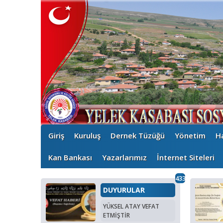
Giriş
Kuruluş
Dernek Tüzüğü
Yönetim
H
Kan Bankası
Yazarlarımız
İnternet Siteleri
433
DUYURULAR
YÜKSEL ATAY VEFAT
ETMİŞTİR