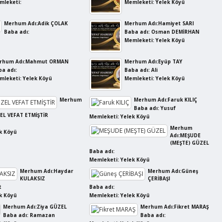
mleketi:
Memleketi: Yelek Köyü
Merhum Adı:Adik ÇOLAK
Merhum Adı:Hamiyet SARI
Baba adı:
Baba adı: Osman DEMİRHAN
Memleketi: Yelek Köyü
rhum Adı:Mahmut ORMAN
Merhum Adı:Eyüp TAY
a adı:
Baba adı: Ali
mleketi: Yelek Köyü
Memleketi: Yelek Köyü
Merhum
Merhum Adı:Faruk KILIÇ
Baba adı: Yusuf
EL VEFAT ETMİŞTİR
Memleketi: Yelek Köyü
Merhum
k Köyü
Adı:MEŞUDE
(MEŞTE) GÜZEL
Baba adı:
Memleketi: Yelek Köyü
Merhum Adı:Haydar
Merhum Adı:Güneş
KULAKSIZ
ÇERİBAŞI
t
Baba adı:
k Köyü
Memleketi: Yelek Köyü
Merhum Adı:Ziya GÜZEL
Merhum Adı:Fikret MARAŞ
Baba adı: Ramazan
Baba adı: