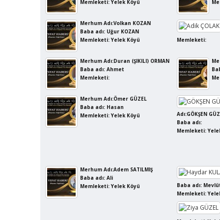
Memleketi: Yelek Köyü
Me
Merhum Adı:Volkan KOZAN
Baba adı: Uğur KOZAN
Memleketi: Yelek Köyü
Memleketi:
Merhum Adı:Duran (ŞIKILI) ORMAN
Me
Baba adı: Ahmet
Bab
Memleketi:
Me
Merhum Adı:Ömer GÜZEL
Baba adı: Hasan
Adı:GÖKŞEN GÜZ
Memleketi: Yelek Köyü
Baba adı:
Memleketi: Yele
Merhum Adı:Adem SATILMIŞ
Baba adı: Ali
Baba adı: Mevlü
Memleketi: Yelek Köyü
Memleketi: Yele