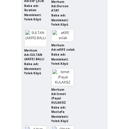
Adı:Elif ÇELİK
Merhum
Baba adı:
Adı:Dursun
İbrahim
ATAY
Memleketi:
Baba adı:
Yelek Köyü
Memleketi:
Yelek Köyü
Merhum
Adı:aKİFE solak
Merhum
Baba adı:
Adı:SULTAN
(AKİFE) BALLI
Memleketi:
Yelek Köyü
Baba adı:
Memleketi:
Yelek Köyü
Merhum
Adı:İsmet
(Paşa)
KULAKSIZ
Baba adı:
Mustafa
Memleketi:
Yelek Köyü