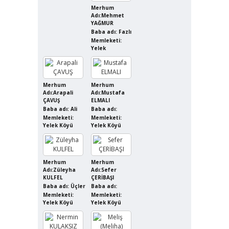
Merhum
Adı:Mehmet
YAĞMUR
Baba adı: Fazlı
Memleketi:
Yelek
Merhum
Merhum
Adı:Arapali
Adı:Mustafa
ÇAVUŞ
ELMALI
Baba adı: Ali
Baba adı:
Memleketi:
Memleketi:
Yelek Köyü
Yelek Köyü
Merhum
Merhum
Adı:Züleyha
Adı:Sefer
KULFEL
ÇERİBAŞI
Baba adı: Üçler
Baba adı:
Memleketi:
Memleketi:
Yelek Köyü
Yelek Köyü