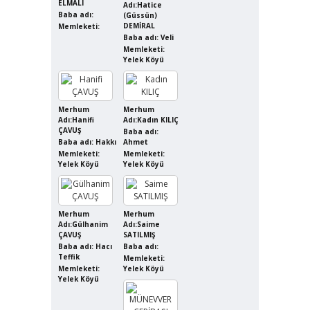
ELMALI
Adı:Hatice
Baba adı:
(Güssün)
DEMİRAL
Memleketi:
Baba adı: Veli
Memleketi:
Yelek Köyü
Merhum
Merhum
Adı:Hanifi
Adı:Kadın KILIÇ
ÇAVUŞ
Baba adı:
Baba adı: Hakkı
Ahmet
Memleketi:
Memleketi:
Yelek Köyü
Yelek Köyü
Merhum
Merhum
Adı:Gülhanim
Adı:Saime
ÇAVUŞ
SATILMIŞ
Baba adı: Hacı
Baba adı:
Teffik
Memleketi:
Memleketi:
Yelek Köyü
Yelek Köyü