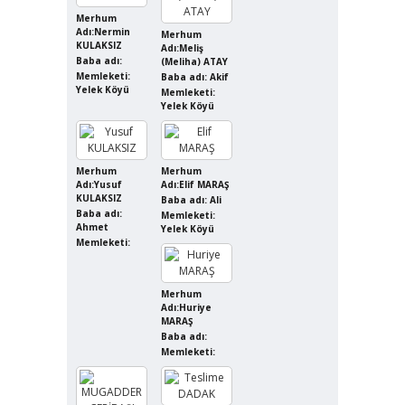
Merhum
Adı:Nermin
Merhum
KULAKSIZ
Adı:Meliş
Baba adı:
(Meliha) ATAY
Memleketi:
Baba adı: Akif
Yelek Köyü
Memleketi:
Yelek Köyü
Merhum
Merhum
Adı:Yusuf
Adı:Elif MARAŞ
KULAKSIZ
Baba adı: Ali
Baba adı:
Memleketi:
Ahmet
Yelek Köyü
Memleketi:
Merhum
Adı:Huriye
MARAŞ
Baba adı:
Memleketi: