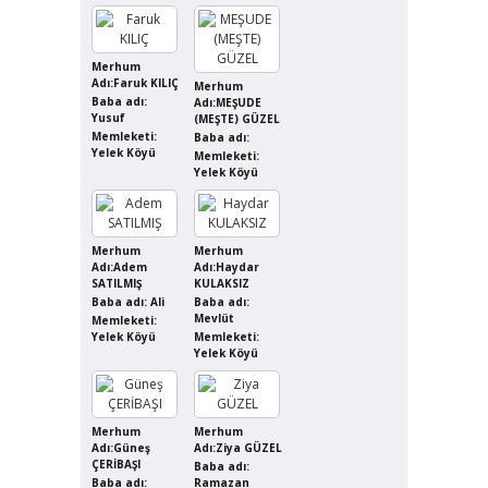
Merhum
Adı:Faruk KILIÇ
Merhum
Baba adı:
Adı:MEŞUDE
Yusuf
(MEŞTE) GÜZEL
Memleketi:
Baba adı:
Yelek Köyü
Memleketi:
Yelek Köyü
Merhum
Merhum
Adı:Adem
Adı:Haydar
SATILMIŞ
KULAKSIZ
Baba adı: Ali
Baba adı:
Mevlüt
Memleketi:
Yelek Köyü
Memleketi:
Yelek Köyü
Merhum
Merhum
Adı:Güneş
Adı:Ziya GÜZEL
ÇERİBAŞI
Baba adı:
Baba adı:
Ramazan