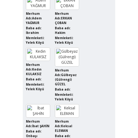
Merhum
Merhum
Adı:Adem
Adı:ERKAN
YAĞMUR
ÇOBAN
Baba adı:
Baba adı:
İbrahim
Hakim
Memleketi:
Memleketi:
Yelek Köyü
Yelek Köyü
Merhum
Adı:Kedın
Merhum
KULAKSIZ
Adı:Gülbeyaz
Baba adı:
(Gülrengi)
GÜZEL
Memleketi:
Yelek Köyü
Baba adı:
Memleketi:
Yelek Köyü
Merhum
Merhum
Adı:İbat ŞAHİN
Adı:Keksal
ELEMAN
Baba adı:
Onbaşı
Baba adı: