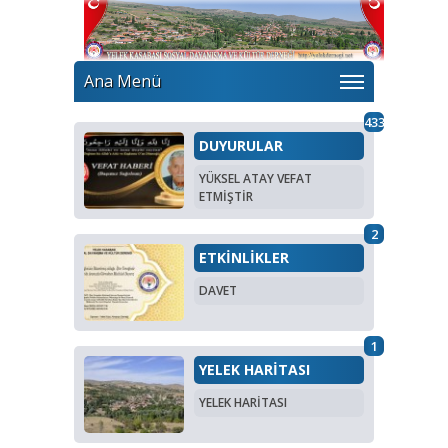
Ana Menü
433
DUYURULAR
YÜKSEL ATAY VEFAT
ETMİŞTİR
2
ETKİNLİKLER
DAVET
1
YELEK HARİTASI
YELEK HARİTASI