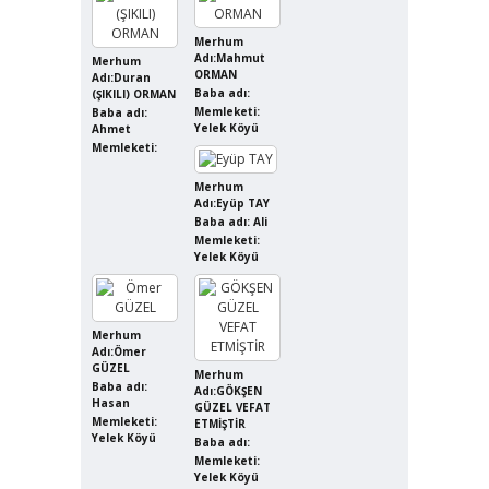
Merhum
Adı:Mahmut
Merhum
ORMAN
Adı:Duran
Baba adı:
(ŞIKILI) ORMAN
Memleketi:
Baba adı:
Yelek Köyü
Ahmet
Memleketi:
Merhum
Adı:Eyüp TAY
Baba adı: Ali
Memleketi:
Yelek Köyü
Merhum
Adı:Ömer
GÜZEL
Merhum
Baba adı:
Adı:GÖKŞEN
Hasan
GÜZEL VEFAT
Memleketi:
ETMİŞTİR
Yelek Köyü
Baba adı:
Memleketi:
Yelek Köyü