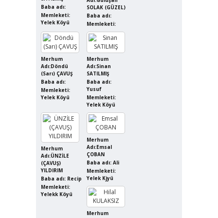
Baba adı:
SOLAK (GÜZEL)
Memleketi:
Baba adı:
Yelek Köyü
Memleketi:
Merhum
Merhum
Adı:Döndü
Adı:Sinan
(Sarı) ÇAVUŞ
SATILMIŞ
Baba adı:
Baba adı:
Yusuf
Memleketi:
Yelek Köyü
Memleketi:
Yelek Köyü
Merhum
Adı:Emsal
Merhum
ÇOBAN
Adı:ÜNZİLE
Baba adı: Ali
(ÇAVUŞ)
YILDIRIM
Memleketi:
Yelek Kjyü
Baba adı: Recip
Memleketi:
Yelekk Köyü
Merhum