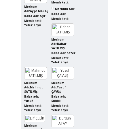
Memleketi:
Merhum
Merhum Adı:
Adı:Ayşe MARAŞ
Baba adı:
Baba adı: Aşır
Memleketi:
Memleketi:
Yelek Köyü
Merhum
Adı:Bahar
SATILMIŞ
Baba adı: Sefer
Memleketi:
Yelek Köyü
Merhum
Merhum
Adı:Mahmut
Adı:Yusuf
SATILMIŞ
ÇAVUŞ
Baba adı:
Baba adı:
Yusuf
Sıddık
Memleketi:
Memleketi:
Yelek Köyü
Yelek Köyü
Merhum