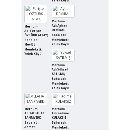
Yelek Köyü
Merhum
Adı:Ayhan
Merhum
DEMİRAL
Adı:Ferişte
Baba adı:
ÖZTÜRK (ATAY)
Memleketi:
Baba adı:
Yelek Köyü
Mevlüt
Memleketi:
Yelek Köyü
Merhum
Adı:Yüksel
SATILMIŞ
Baba adı:
Memleketi:
Yelek Köyü
Merhum
Merhum
Adı:MELAHAT
Adı:Fadime
TANRIVERDİ
KULAKSIZ
Baba adı:
Baba adı:
Ahmet
Memleketi: