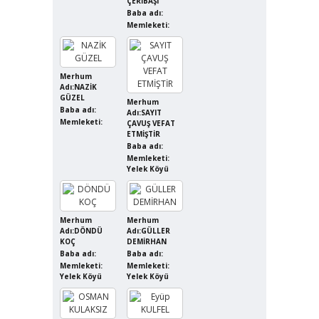
ÇERİBAŞI
Baba adı:
Memleketi:
Merhum
Adı:NAZİK
GÜZEL
Merhum
Baba adı:
Adı:SAYIT
Memleketi:
ÇAVUŞ VEFAT
ETMİŞTİR
Baba adı:
Memleketi:
Yelek Köyü
Merhum
Merhum
Adı:DÖNDÜ
Adı:GÜLLER
KOÇ
DEMİRHAN
Baba adı:
Baba adı:
Memleketi:
Memleketi:
Yelek Köyü
Yelek Köyü