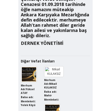
Cenazesi 01.09.2018 tarihinde
öğle namazını müteakip
Ankara Karşıyaka Mezarlığında
defin edilecektir. merhumeye
Allah’tan rahmet diler geride
kalan ailesi ve yakınlarına baş
sağlığı dileriz.
DERNEK YÖNETİMİ
Diğer Vefat İlanları
Merhum
Adı:Mikail
Merhum
KULAKSIZ
Adı:Yüksel
Baba adı:
ATAY
Mahir
Baba adı:
Memleketi:
Memleketi:
Yelek Köyü