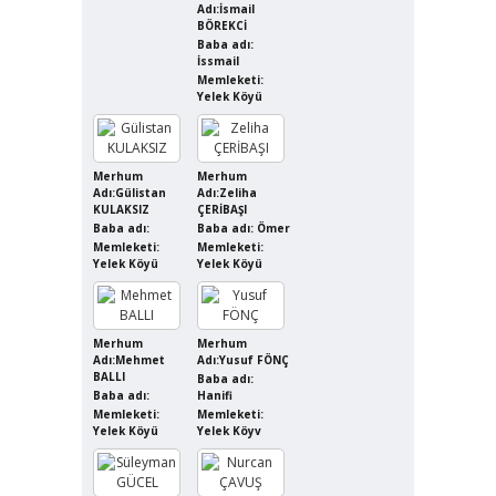
Adı:İsmail
BÖREKCİ
Baba adı:
İssmail
Memleketi:
Yelek Köyü
Merhum
Merhum
Adı:Gülistan
Adı:Zeliha
KULAKSIZ
ÇERİBAŞI
Baba adı:
Baba adı: Ömer
Memleketi:
Memleketi:
Yelek Köyü
Yelek Köyü
Merhum
Merhum
Adı:Mehmet
Adı:Yusuf FÖNÇ
BALLI
Baba adı:
Baba adı:
Hanifi
Memleketi:
Memleketi:
Yelek Köyü
Yelek Köyv