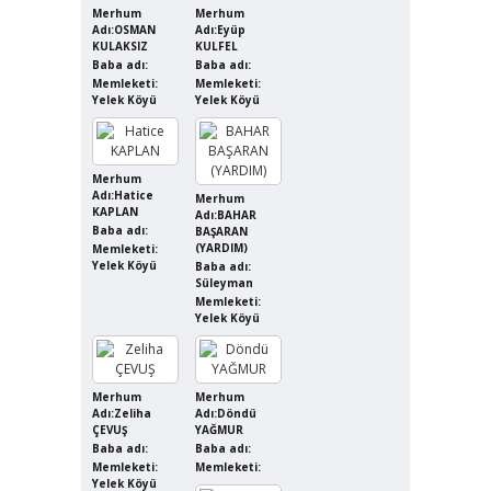
Merhum
Merhum
Adı:OSMAN
Adı:Eyüp
KULAKSIZ
KULFEL
Baba adı:
Baba adı:
Memleketi:
Memleketi:
Yelek Köyü
Yelek Köyü
Merhum
Adı:Hatice
Merhum
KAPLAN
Adı:BAHAR
Baba adı:
BAŞARAN
(YARDIM)
Memleketi:
Yelek Köyü
Baba adı:
Süleyman
Memleketi:
Yelek Köyü
Merhum
Merhum
Adı:Zeliha
Adı:Döndü
ÇEVUŞ
YAĞMUR
Baba adı:
Baba adı:
Memleketi:
Memleketi:
Yelek Köyü