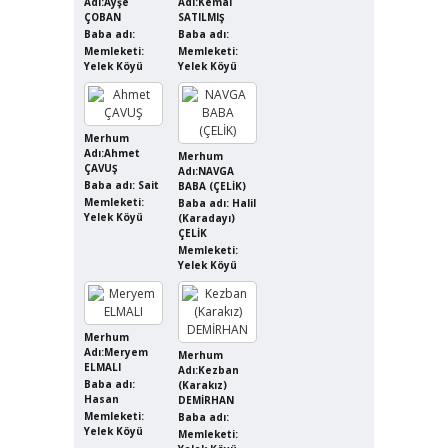
Adı:Ayşe
Adı:Kemal
ÇOBAN
SATILMIŞ
Baba adı:
Baba adı:
Memleketi:
Memleketi:
Yelek Köyü
Yelek Köyü
Merhum
Adı:Ahmet
Merhum
ÇAVUŞ
Adı:NAVGA
Baba adı: Sait
BABA (ÇELİK)
Memleketi:
Baba adı: Halil
Yelek Köyü
(Karadayı)
ÇELİK
Memleketi:
Yelek Köyü
Merhum
Adı:Meryem
Merhum
ELMALI
Adı:Kezban
Baba adı:
(Karakız)
Hasan
DEMİRHAN
Memleketi:
Baba adı:
Yelek Köyü
Memleketi: