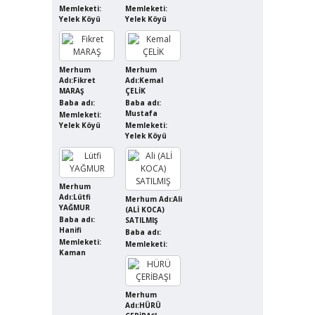
Memleketi:
Memleketi:
Yelek Köyü
Yelek Köyü
Merhum
Merhum
Adı:Fikret
Adı:Kemal
MARAŞ
ÇELİK
Baba adı:
Baba adı:
Mustafa
Memleketi:
Yelek Köyü
Memleketi:
Yelek Köyü
Merhum
Adı:Lütfi
Merhum Adı:Ali
YAĞMUR
(ALİ KOCA)
Baba adı:
SATILMIŞ
Hanifi
Baba adı:
Memleketi:
Memleketi:
Kaman
Merhum
Adı:HÜRÜ