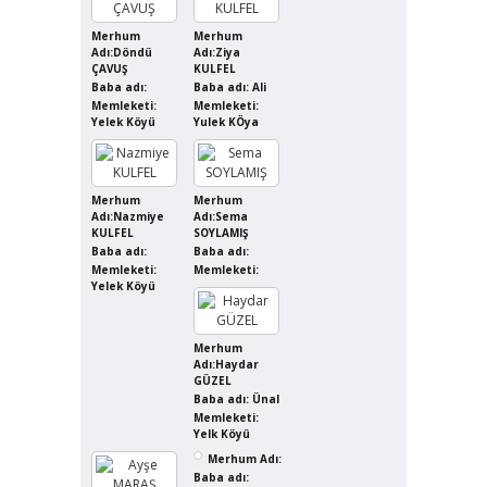
Merhum
Merhum
Adı:Döndü
Adı:Ziya
ÇAVUŞ
KULFEL
Baba adı:
Baba adı: Ali
Memleketi:
Memleketi:
Yelek Köyü
Yulek KÖya
Merhum
Merhum
Adı:Nazmiye
Adı:Sema
KULFEL
SOYLAMIŞ
Baba adı:
Baba adı:
Memleketi:
Memleketi:
Yelek Köyü
Merhum
Adı:Haydar
GÜZEL
Baba adı: Ünal
Memleketi:
Yelk Köyü
Merhum Adı:
Baba adı: