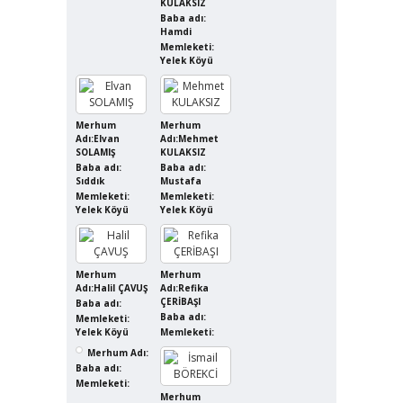
KULAKSIZ
Baba adı:
Hamdi
Memleketi:
Yelek Köyü
Merhum
Merhum
Adı:Elvan
Adı:Mehmet
SOLAMIŞ
KULAKSIZ
Baba adı:
Baba adı:
Sıddık
Mustafa
Memleketi:
Memleketi:
Yelek Köyü
Yelek Köyü
Merhum
Merhum
Adı:Halil ÇAVUŞ
Adı:Refika
ÇERİBAŞI
Baba adı:
Baba adı:
Memleketi:
Yelek Köyü
Memleketi:
Merhum Adı:
Baba adı:
Memleketi:
Merhum