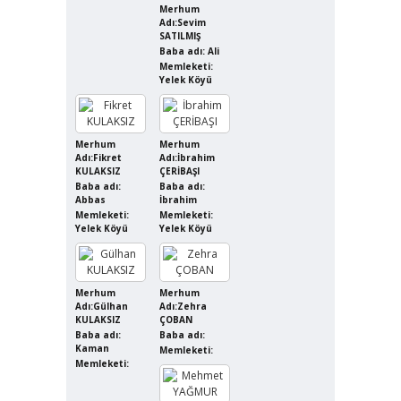
Merhum
Adı:Sevim
SATILMIŞ
Baba adı: Ali
Memleketi:
Yelek Köyü
Merhum
Merhum
Adı:Fikret
Adı:İbrahim
KULAKSIZ
ÇERİBAŞI
Baba adı:
Baba adı:
Abbas
İbrahim
Memleketi:
Memleketi:
Yelek Köyü
Yelek Köyü
Merhum
Merhum
Adı:Gülhan
Adı:Zehra
KULAKSIZ
ÇOBAN
Baba adı:
Baba adı:
Kaman
Memleketi:
Memleketi: