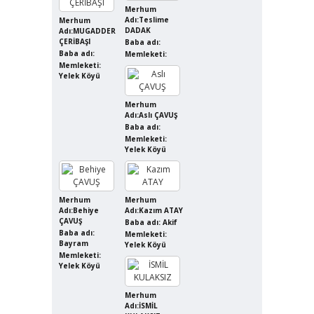
Merhum
Adı:Teslime
Merhum
DADAK
Adı:MUGADDER
ÇERİBAŞI
Baba adı:
Baba adı:
Memleketi:
Memleketi:
Yelek Köyü
Merhum
Adı:Aslı ÇAVUŞ
Baba adı:
Memleketi:
Yelek Köyü
Merhum
Merhum
Adı:Behiye
Adı:Kazım ATAY
ÇAVUŞ
Baba adı: Akif
Baba adı:
Memleketi:
Bayram
Yelek Köyü
Memleketi:
Yelek Köyü
Merhum
Adı:İSMİL