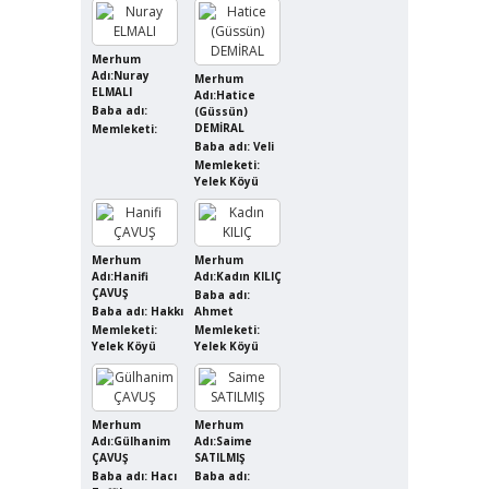
Merhum
Adı:Nuray
Merhum
ELMALI
Adı:Hatice
Baba adı:
(Güssün)
DEMİRAL
Memleketi:
Baba adı: Veli
Memleketi:
Yelek Köyü
Merhum
Merhum
Adı:Hanifi
Adı:Kadın KILIÇ
ÇAVUŞ
Baba adı:
Baba adı: Hakkı
Ahmet
Memleketi:
Memleketi:
Yelek Köyü
Yelek Köyü
Merhum
Merhum
Adı:Gülhanim
Adı:Saime
ÇAVUŞ
SATILMIŞ
Baba adı: Hacı
Baba adı: