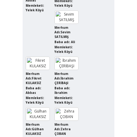
Abbas
Memleketi:
Memleketi:
Yelek Köyü
Yelek Köyü
Merhum
Adı:Sevim
SATILMIŞ
Baba adı: Ali
Memleketi:
Yelek Köyü
Merhum
Merhum
Adı:Fikret
Adı:İbrahim
KULAKSIZ
ÇERİBAŞI
Baba adı:
Baba adı:
Abbas
İbrahim
Memleketi:
Memleketi:
Yelek Köyü
Yelek Köyü
Merhum
Merhum
Adı:Gülhan
Adı:Zehra
KULAKSIZ
ÇOBAN