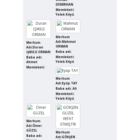
DEMİRHAN
Memleketi:
Yelek Köyü
Merhum
Adı:Mahmut
Merhum
ORMAN
Adı:Duran
Baba adı:
(ŞIKILI) ORMAN
Memleketi:
Baba adı:
Yelek Köyü
Ahmet
Memleketi:
Merhum
Adı:Eyüp TAY
Baba adı: Ali
Memleketi:
Yelek Köyü
Merhum
Adı:Ömer
GÜZEL
Merhum
Baba adı:
Adı:GÖKŞEN