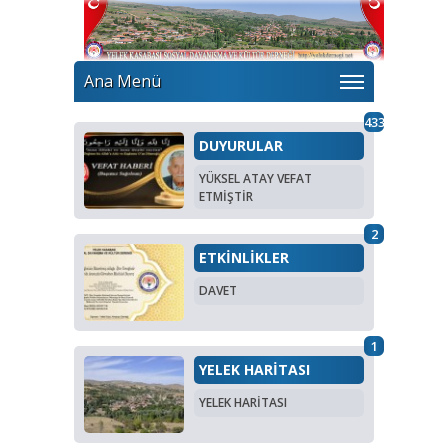
Ana Menü
433
DUYURULAR
YÜKSEL ATAY VEFAT
ETMİŞTİR
2
ETKİNLİKLER
DAVET
1
YELEK HARİTASI
YELEK HARİTASI