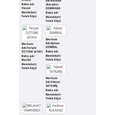
Adı:Kezban
Baba adı:
(Karakız)
Hasan
DEMİRHAN
Memleketi:
Baba adı:
Yelek Köyü
Memleketi:
Yelek Köyü
Merhum
Adı:Ayhan
Merhum
DEMİRAL
Adı:Ferişte
Baba adı:
ÖZTÜRK (ATAY)
Memleketi:
Baba adı:
Yelek Köyü
Mevlüt
Memleketi:
Yelek Köyü
Merhum
Adı:Yüksel
SATILMIŞ
Baba adı:
Memleketi:
Yelek Köyü