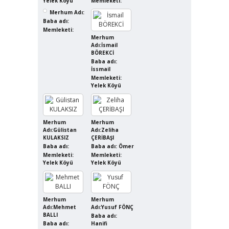
Yelek Köyü
Memleketi:
Merhum Adı:
Baba adı:
Memleketi:
Merhum
Adı:İsmail
BÖREKCİ
Baba adı:
İssmail
Memleketi:
Yelek Köyü
Merhum
Merhum
Adı:Gülistan
Adı:Zeliha
KULAKSIZ
ÇERİBAŞI
Baba adı:
Baba adı: Ömer
Memleketi:
Memleketi:
Yelek Köyü
Yelek Köyü
Merhum
Merhum
Adı:Mehmet
Adı:Yusuf FÖNÇ
BALLI
Baba adı:
Baba adı:
Hanifi