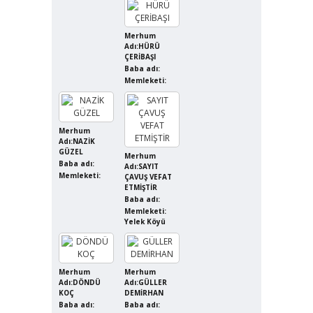
Merhum
Adı:HÜRÜ
ÇERİBAŞI
Baba adı:
Memleketi:
Merhum
Adı:NAZİK
GÜZEL
Merhum
Baba adı:
Adı:SAYIT
Memleketi:
ÇAVUŞ VEFAT
ETMİŞTİR
Baba adı:
Memleketi:
Yelek Köyü
Merhum
Merhum
Adı:DÖNDÜ
Adı:GÜLLER
KOÇ
DEMİRHAN
Baba adı:
Baba adı: