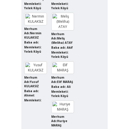
Memleketi:
Memleketi:
Yelek Köyü
Yelek Köyü
Merhum
Adı:Nermin
Merhum
KULAKSIZ
Adı:Meliş
Baba adı:
(Meliha) ATAY
Memleketi:
Baba adı: Akif
Yelek Köyü
Memleketi:
Yelek Köyü
Merhum
Merhum
Adı:Yusuf
Adı:Elif MARAŞ
KULAKSIZ
Baba adı: Ali
Baba adı:
Memleketi:
Ahmet
Yelek Köyü
Memleketi:
Merhum
Adı:Huriye
MARAŞ