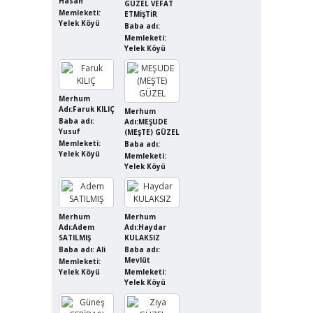
Hasan
GÜZEL VEFAT
Memleketi:
ETMİŞTİR
Yelek Köyü
Baba adı:
Memleketi:
Yelek Köyü
Merhum
Adı:Faruk KILIÇ
Merhum
Baba adı:
Adı:MEŞUDE
Yusuf
(MEŞTE) GÜZEL
Memleketi:
Baba adı:
Yelek Köyü
Memleketi:
Yelek Köyü
Merhum
Merhum
Adı:Adem
Adı:Haydar
SATILMIŞ
KULAKSIZ
Baba adı: Ali
Baba adı:
Mevlüt
Memleketi:
Yelek Köyü
Memleketi:
Yelek Köyü