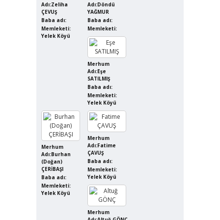
Adı:Zeliha
Adı:Döndü
ÇEVUŞ
YAĞMUR
Baba adı:
Baba adı:
Memleketi:
Memleketi:
Yelek Köyü
Merhum
Adı:Eşe
SATILMIŞ
Baba adı:
Memleketi:
Yelek Köyü
Merhum
Adı:Fatime
Merhum
ÇAVUŞ
Adı:Burhan
Baba adı:
(Doğan)
ÇERİBAŞI
Memleketi:
Yelek Köyü
Baba adı:
Memleketi:
Yelek Köyü
Merhum
Adı:Altuğ GÖNÇ