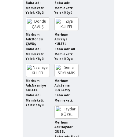
Baba adı:
Baba adı:
Memleketi:
Memleketi:
Yelek Köyü
Yelek Köyü
Merhum
Merhum
Adı:Döndü
Adı:Ziya
ÇAVUŞ
KULFEL
Baba adı:
Baba adı: Ali
Memleketi:
Memleketi:
Yelek Köyü
Yulek KÖya
Merhum
Merhum
Adı:Nazmiye
Adı:Sema
KULFEL
SOYLAMIŞ
Baba adı:
Baba adı:
Memleketi:
Memleketi:
Yelek Köyü
Merhum
Adı:Haydar
GÜZEL
Baba adı: Ünal