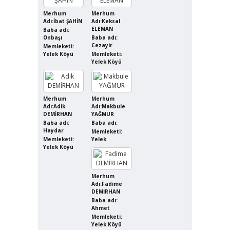
Merhum
Merhum
Adı:İbat ŞAHİN
Adı:Keksal
ELEMAN
Baba adı:
Onbaşı
Baba adı:
Cezayir
Memleketi:
Yelek Köyü
Memleketi:
Yelek Köyü
Merhum
Merhum
Adı:Adik
Adı:Makbule
DEMİRHAN
YAĞMUR
Baba adı:
Baba adı:
Haydar
Memleketi:
Memleketi:
Yelek
Yelek Köyü
Merhum
Adı:Fadime
DEMİRHAN
Baba adı:
Ahmet
Memleketi:
Yelek Köyü