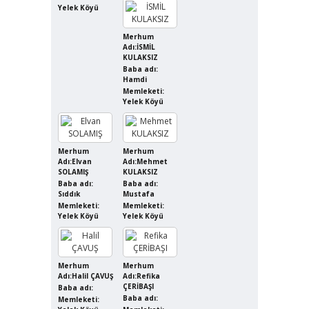
Yelek Köyü
Merhum
Adı:İSMİL
KULAKSIZ
Baba adı:
Hamdi
Memleketi:
Yelek Köyü
Merhum
Merhum
Adı:Elvan
Adı:Mehmet
SOLAMIŞ
KULAKSIZ
Baba adı:
Baba adı:
Sıddık
Mustafa
Memleketi:
Memleketi:
Yelek Köyü
Yelek Köyü
Merhum
Merhum
Adı:Halil ÇAVUŞ
Adı:Refika
ÇERİBAŞI
Baba adı:
Baba adı:
Memleketi: