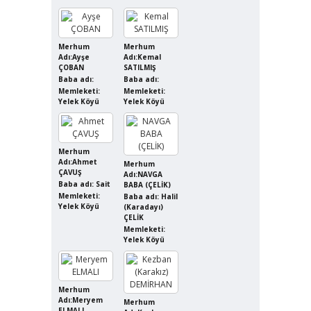
Merhum
Merhum
Adı:Ayşe
Adı:Kemal
ÇOBAN
SATILMIŞ
Baba adı:
Baba adı:
Memleketi:
Memleketi:
Yelek Köyü
Yelek Köyü
Merhum
Adı:Ahmet
Merhum
ÇAVUŞ
Adı:NAVGA
Baba adı: Sait
BABA (ÇELİK)
Memleketi:
Baba adı: Halil
Yelek Köyü
(Karadayı)
ÇELİK
Memleketi:
Yelek Köyü
Merhum
Adı:Meryem
Merhum
ELMALI