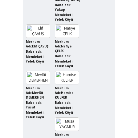
Baba adı:
Yakup
Memleketi:
Yelek Köyü
Merhum
Merhum
Adı:Elif ÇAVUŞ
Adı:Nafiye
ÇELİK
Baba adı:
Baba adı:
Memleketi:
Yelek Köyü
Memleketi:
Yelek Köyü
Merhum
Merhum
Adı:Mevlüt
Adı:Hamise
DEMERHEN
KULFER
Baba adı:
Baba adı:
Yusuf
Memleketi:
Memleketi:
Yelek Köyü
Yelek Köyü
Merhum