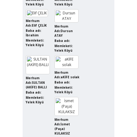
Yelek Köyü
Yelek Köyü
Merhum
Adı:Elif ÇELİK
Merhum
Baba adı:
Adı:Dursun
İbrahim
ATAY
Memleketi:
Baba adı:
Yelek Köyü
Memleketi:
Yelek Köyü
Merhum
Adı:aKİFE solak
Merhum
Baba adı:
Adı:SULTAN
(AKİFE) BALLI
Memleketi:
Yelek Köyü
Baba adı:
Memleketi:
Yelek Köyü
Merhum
Adı:İsmet
(Paşa)
KULAKSIZ