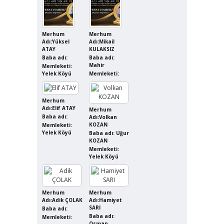
Merhum
Merhum
Adı:Yüksel
Adı:Mikail
ATAY
KULAKSIZ
Baba adı:
Baba adı:
Mahir
Memleketi:
Yelek Köyü
Memleketi:
Merhum
Adı:Elif ATAY
Merhum
Baba adı:
Adı:Volkan
KOZAN
Memleketi:
Yelek Köyü
Baba adı: Uğur
KOZAN
Memleketi:
Yelek Köyü
Merhum
Merhum
Adı:Adik ÇOLAK
Adı:Hamiyet
SARI
Baba adı:
Baba adı:
Memleketi:
Osman