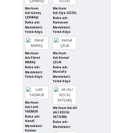
Merhum
Merhum
Adı:Güneş
Adı:Ziya GÜZEL
ÇERİBAŞI
Baba adı:
Baba adı:
Ramazan
Memleketi:
Memleketi:
Yelek Köyü
Yelek Köyü
Merhum
Merhum
Adı:Fikret
Adı:Kemal
MARAŞ
ÇELİK
Baba adı:
Baba adı:
Mustafa
Memleketi:
Yelek Köyü
Memleketi:
Yelek Köyü
Merhum
Adı:Lütfi
Merhum Adı:Ali
YAĞMUR
(ALİ KOCA)
Baba adı:
SATILMIŞ
Hanifi
Baba adı:
Memleketi:
Memleketi:
Kaman