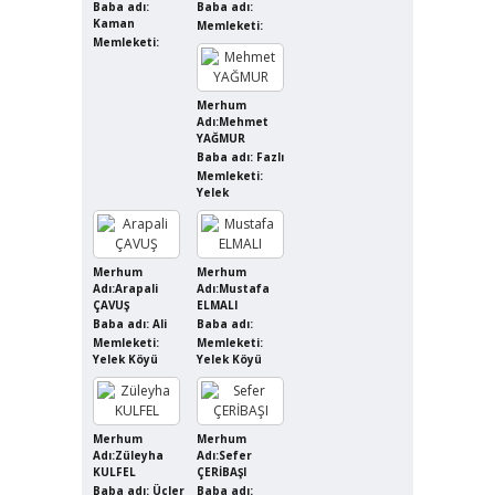
Baba adı:
Baba adı:
Kaman
Memleketi:
Memleketi:
Merhum
Adı:Mehmet
YAĞMUR
Baba adı: Fazlı
Memleketi:
Yelek
Merhum
Merhum
Adı:Arapali
Adı:Mustafa
ÇAVUŞ
ELMALI
Baba adı: Ali
Baba adı:
Memleketi:
Memleketi:
Yelek Köyü
Yelek Köyü
Merhum
Merhum
Adı:Züleyha
Adı:Sefer
KULFEL
ÇERİBAŞI
Baba adı: Üçler
Baba adı: