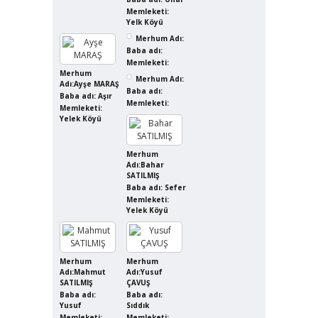
Memleketi:
Yelk Köyü
Merhum Adı:
Baba adı:
Memleketi:
Merhum
Merhum Adı:
Adı:Ayşe MARAŞ
Baba adı:
Baba adı: Aşır
Memleketi:
Memleketi:
Yelek Köyü
Merhum
Adı:Bahar
SATILMIŞ
Baba adı: Sefer
Memleketi:
Yelek Köyü
Merhum
Merhum
Adı:Mahmut
Adı:Yusuf
SATILMIŞ
ÇAVUŞ
Baba adı:
Baba adı:
Yusuf
Sıddık
Memleketi:
Memleketi: