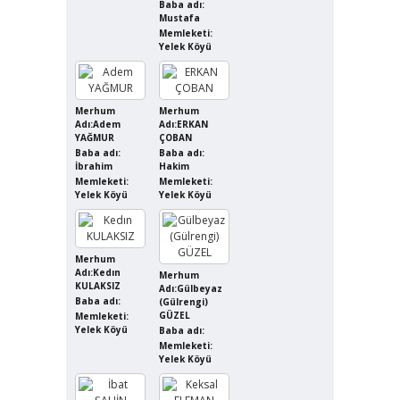
Baba adı:
Mustafa
Memleketi:
Yelek Köyü
Merhum
Merhum
Adı:Adem
Adı:ERKAN
YAĞMUR
ÇOBAN
Baba adı:
Baba adı:
İbrahim
Hakim
Memleketi:
Memleketi:
Yelek Köyü
Yelek Köyü
Merhum
Adı:Kedın
Merhum
KULAKSIZ
Adı:Gülbeyaz
Baba adı:
(Gülrengi)
GÜZEL
Memleketi:
Yelek Köyü
Baba adı:
Memleketi:
Yelek Köyü