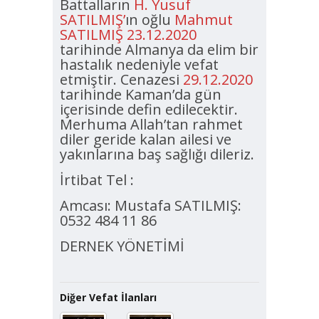
Battalların
H. Yusuf
SATILMIŞ’
ın oğlu
Mahmut
SATILMIŞ 23.12.2020
tarihinde Almanya da elim bir
hastalık nedeniyle vefat
etmiştir. Cenazesi
29.12.2020
tarihinde Kaman’da gün
içerisinde defin edilecektir.
Merhuma Allah’tan rahmet
diler geride kalan ailesi ve
yakınlarına baş sağlığı dileriz.
İrtibat Tel :
Amcası: Mustafa SATILMIŞ:
0532 484 11 86
DERNEK YÖNETİMİ
Diğer Vefat İlanları