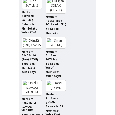
Merhum
Adı:Nazlı
Merhum
SATILMIŞ
Adı:Gülüşan
Baba adı:
SOLAK (GÜZEL)
Memleketi:
Baba adı:
Yelek Köyü
Memleketi:
Merhum
Merhum
Adı:Döndü
Adı:Sinan
(Sarı) ÇAVUŞ
SATILMIŞ
Baba adı:
Baba adı:
Yusuf
Memleketi:
Yelek Köyü
Memleketi:
Yelek Köyü
Merhum
Adı:Emsal
Merhum
ÇOBAN
Adı:ÜNZİLE
Baba adı: Ali
(ÇAVUŞ)
YILDIRIM
Memleketi:
Yelek Kjyü
Baba adı: Recip