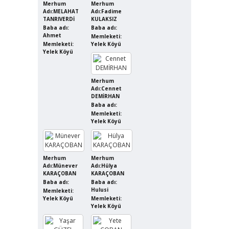
Merhum
Merhum
Adı:MELAHAT
Adı:Fadime
TANRIVERDİ
KULAKSIZ
Baba adı:
Baba adı:
Ahmet
Memleketi:
Memleketi:
Yelek Köyü
Yelek Köyü
Merhum
Adı:Cennet
DEMİRHAN
Baba adı:
Memleketi:
Yelek Köyü
Merhum
Merhum
Adı:Münever
Adı:Hülya
KARAÇOBAN
KARAÇOBAN
Baba adı:
Baba adı:
Hulusi
Memleketi:
Yelek Köyü
Memleketi:
Yelek Köyü